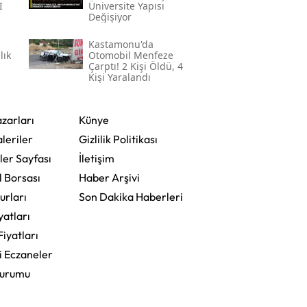
i
Üniversite Yapısı
Değişiyor
Kastamonu'da
lık
Otomobil Menfeze
Çarptı! 2 Kişi Öldü, 4
Kişi Yaralandı
zarları
Künye
leriler
Gizlilik Politikası
ler Sayfası
İletişim
l Borsası
Haber Arşivi
urları
Son Dakika Haberleri
yatları
Fiyatları
i Eczaneler
Durumu