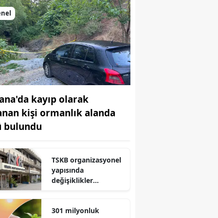
enel
ana'da kayıp olarak
anan kişi ormanlık alanda
ü bulundu
TSKB organizasyonel
yapısında
r
değişiklikler
gerçekleştirdi
301 milyonluk