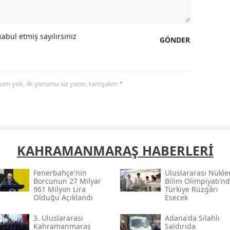
Yozgat
abul etmiş sayılırsınız
Zonguldak
GÖNDER
Aksaray
Bayburt
yorum yok, ilk yorumu siz yazın, tartışalım *
Karaman
Kırıkkale
Batman
KAHRAMANMARAŞ HABERLERİ
Şırnak
Fenerbahçe'nin
Uluslararası Nükle
Borcunun 27 Milyar
Bilim Olimpiyatı’n
Bartın
961 Milyon Lira
Türkiye Rüzgârı
Olduğu Açıklandı
Esecek
Ardahan
3. Uluslararası
Adana'da Silahlı
Kahramanmaraş
Saldırıda
Iğdır