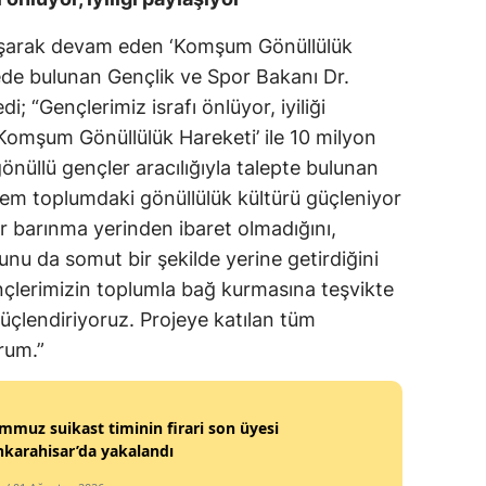
Malatya
aşarak devam eden ‘Komşum Gönüllülük
ede bulunan Gençlik ve Spor Bakanı Dr.
Manisa
; “Gençlerimiz israfı önlüyor, iyiliği
Kahramanmaraş
‘Komşum Gönüllülük Hareketi’ ile 10 milyon
Mardin
nüllü gençler aracılığıyla talepte bulunan
e hem toplumdaki gönüllülük kültürü güçleniyor
Muğla
r barınma yerinden ibaret olmadığını,
Muş
u da somut bir şekilde yerine getirdiğini
nçlerimizin toplumla bağ kurmasına teşvikte
Nevşehir
çlendiriyoruz. Projeye katılan tüm
Niğde
rum.”
Ordu
mmuz suikast timinin firari son üyesi
Rize
karahisar’da yakalandı
Sakarya