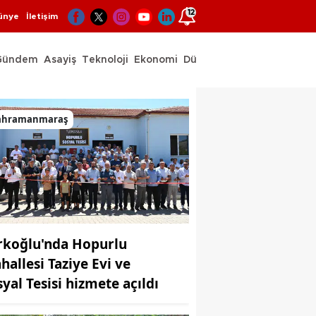
12
ünye
İletişim
Gündem
Asayiş
Teknoloji
Ekonomi
Dünya
Spor
ahramanmaraş
rkoğlu'nda Hopurlu
hallesi Taziye Evi ve
syal Tesisi hizmete açıldı