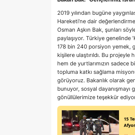
2019 yılından bugüne yaygınl
Hareketi’ne dair değerlendirm
Osman Aşkın Bak, şunları söyledi
paylaşıyor. Türkiye genelinde 
178 bin 240 porsiyon yemek, gö
kişilere ulaştırıldı. Bu projeyl
hem de yurtlarımızın sadece bi
topluma katkı sağlama misyonun
görüyoruz. Bakanlık olarak ge
bunuyor, sosyal dayanışmayı gü
gönüllülerimize teşekkür ediyo
15 Te
Afyon