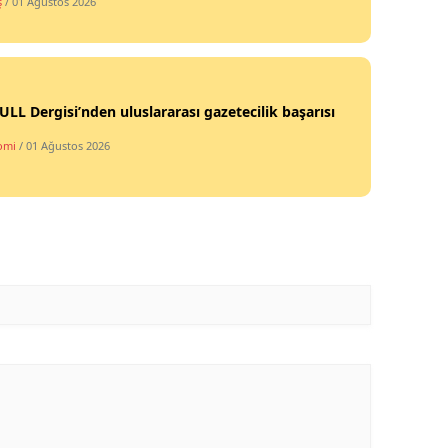
ş
/ 01 Ağustos 2026
Samsun
Siirt
LL Dergisi’nden uluslararası gazetecilik başarısı
Sinop
omi
/ 01 Ağustos 2026
Sivas
Tekirdağ
Tokat
Trabzon
Tunceli
Şanlıurfa
Uşak
Van