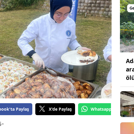
Bilecik
G
Bingöl
Bitlis
Bolu
Burdur
Ad
Bursa
ar
öl
Çanakkale
Çankırı
Çorum
book'ta Paylaş
X'de Paylaş
Whatsapp'tan Gönde
Denizli
5-
Diyarbakır