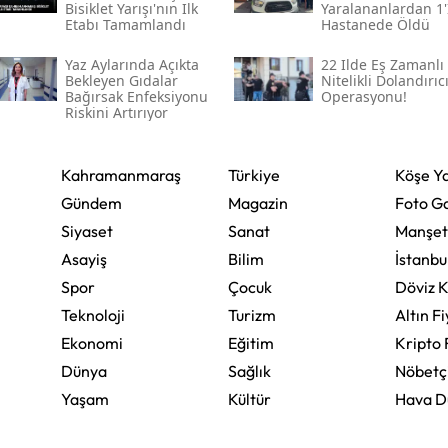
Bisiklet Yarışı'nın Ilk
Yaralananlardan 1'
Etabı Tamamlandı
Hastanede Öldü
Yalova
Yaz Aylarında Açıkta
22 Ilde Eş Zamanlı
Karabük
Bekleyen Gıdalar
Nitelikli Dolandırıcı
Bağırsak Enfeksiyonu
Operasyonu!
Riskini Artırıyor
Kilis
Osmaniye
Kahramanmaraş
Türkiye
Köşe Ya
Gündem
Magazin
Foto Ga
Düzce
Siyaset
Sanat
Manşet
Asayiş
Bilim
İstanbu
Spor
Çocuk
Döviz K
Teknoloji
Turizm
Altın Fi
Ekonomi
Eğitim
Kripto 
Dünya
Sağlık
Nöbetç
Yaşam
Kültür
Hava 