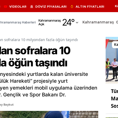
K
R
VİDEOLAR
DÖVİZ PİYASALARI
ALTIN FİYATLARI
Adana
24
°
Kahramanmaraş
hramanmaraş Haberleri
Kahramanmaraş
Açık
Adıyaman
Afyonkarahisar
an sofralara 10 milyondan fazla öğün taşındı
K
an sofralara 10
Ağrı
a öğün taşındı
Amasya
Ankara
nyesindeki yurtlarda kalan üniversite
Antalya
lük Hareketi” projesiyle yurt
yen yemekleri mobil uygulama üzerinden
Tü
Artvin
or. Gençlik ve Spor Bakanı Dr.
Ma
Aydın
So
ay Baykut
Balıkesir