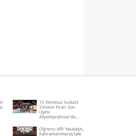
er
15 Temmuz Suikast
da
Timinin Firari Son
Üyesi
Afyonkarahisar’da
Yakalandı
Öğrenci Affı Yasalaştı,
Kahramanmaraş'taki