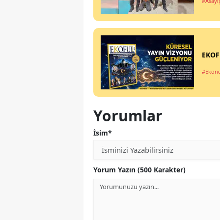
#Asayi
EKOFU
#Ekon
Yorumlar
İsim*
Yorum Yazın (500 Karakter)