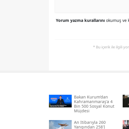
Yorum yazma kurallarını
okumuş ve k
* Bu içerik ile ilgili 
Bakan Kurum’dan
Kahramanmaraş'a 4
Bin 500 Sosyal Konut
Müjdesi
An Itibarıyla 260
Yangından 258'i