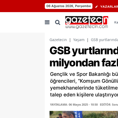
06 Ağustos 2026, Perşembe
YAZARLA
Ka
Gazetecin
|
Yaşam
|
GSB yurtlarınd
GSB yurtlarınd
milyondan fazl
Gençlik ve Spor Bakanlığı bü
öğrencileri, “Komşum Gönüllü
yemekhanelerinde tüketilme
talep eden kişilere ulaştırıy
YAYINLAMA: 06 Mayıs 2025 - 10:50
EDİTÖR: Son