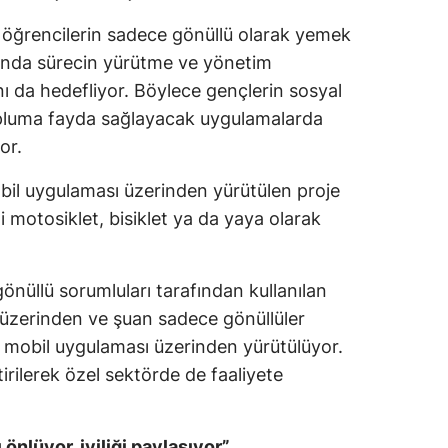
Mersin
öğrencilerin sadece gönüllü olarak yemek
manda sürecin yürütme ve yönetim
İstanbul
nı da hedefliyor. Böylece gençlerin sosyal
İzmir
topluma fayda sağlayacak uygulamalarda
or.
Kars
il uygulaması üzerinden yürütülen proje
Kastamonu
 motosiklet, bisiklet ya da yaya olarak
Kayseri
Kırklareli
gönüllü sorumluları tarafından kullanılan
Kırşehir
üzerinden ve şuan sadece gönüllüler
mobil uygulaması üzerinden yürütülüyor.
Kocaeli
tirilerek özel sektörde de faaliyete
Konya
Kütahya
önlüyor, iyiliği paylaşıyor”