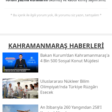
* Bu içerik ile ilgili yorum yok, ilk yorumu siz yazın, tartışalım *
KAHRAMANMARAŞ HABERLERİ
Bakan Kurum’dan Kahramanmaraş'a
4 Bin 500 Sosyal Konut Müjdesi
Uluslararası Nükleer Bilim
Olimpiyatı’nda Türkiye Rüzgârı
Esecek
An Itibarıyla 260 Yangından 258'i