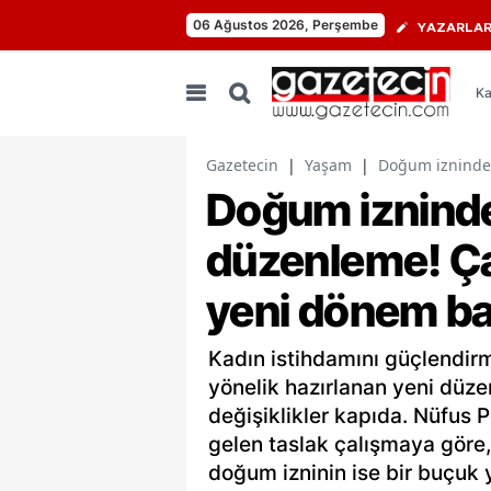
06 Ağustos 2026, Perşembe
YAZARLA
Ka
Gazetecin
|
Yaşam
|
Doğum izninde 
Doğum izninde
düzenleme! Çal
yeni dönem ba
Kadın istihdamını güçlendir
yönelik hazırlanan yeni düze
değişiklikler kapıda. Nüfus P
gelen taslak çalışmaya göre, 
doğum izninin ise bir buçuk y