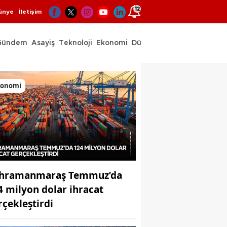
12
ünye
İletişim
Gündem
Asayiş
Teknoloji
Ekonomi
Dünya
Spor
konomi
hramanmaraş Temmuz’da
4 milyon dolar ihracat
rçekleştirdi