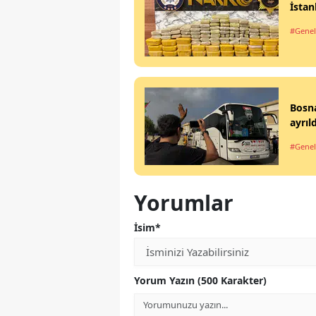
İstan
#Genel
Bosna
ayrıld
#Genel
Yorumlar
İsim*
Yorum Yazın (500 Karakter)