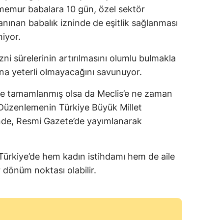
 memur babalara 10 gün, özel sektör
Mersin
tanınan babalık izninde de eşitlik sağlanması
İstanbul
niyor.
İzmir
zni sürelerinin artırılmasını olumlu bulmakla
ına yeterli olmayacağını savunuyor.
Kars
e tamamlanmış olsa da Meclis’e ne zaman
Kastamonu
Düzenlemenin Türkiye Büyük Millet
Kayseri
inde, Resmi Gazete’de yayımlanarak
Kırklareli
Kırşehir
Türkiye’de hem kadın istihdamı hem de aile
r dönüm noktası olabilir.
Kocaeli
Konya
Kütahya