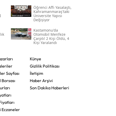
Yakalandı
Öğrenci Affı Yasalaştı,
Kahramanmaraş'taki
i
Üniversite Yapısı
Değişiyor
Kastamonu'da
lık
Otomobil Menfeze
Çarptı! 2 Kişi Öldü, 4
Kişi Yaralandı
zarları
Künye
leriler
Gizlilik Politikası
ler Sayfası
İletişim
l Borsası
Haber Arşivi
urları
Son Dakika Haberleri
yatları
Fiyatları
i Eczaneler