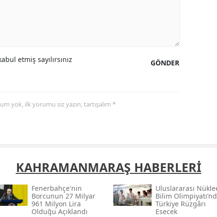
Samsun
Siirt
Sinop
abul etmiş sayılırsınız
GÖNDER
Sivas
Tekirdağ
yorum yok, ilk yorumu siz yazın, tartışalım *
Tokat
Trabzon
Tunceli
KAHRAMANMARAŞ HABERLERİ
Şanlıurfa
Fenerbahçe'nin
Uluslararası Nükle
Uşak
Borcunun 27 Milyar
Bilim Olimpiyatı’n
961 Milyon Lira
Türkiye Rüzgârı
Olduğu Açıklandı
Esecek
Van