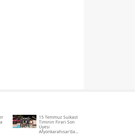
er
15 Temmuz Suikast
da
Timinin Firari Son
Üyesi
Afyonkarahisar’da