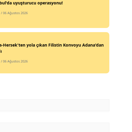
bul'da uyuşturucu operasyonu!
Malatya
/ 06 Ağustos 2026
Manisa
Kahramanmaraş
-Hersek'ten yola çıkan Filistin Konvoyu Adana'dan
Mardin
ı
Muğla
/ 06 Ağustos 2026
Muş
Nevşehir
Niğde
Ordu
Rize
Sakarya