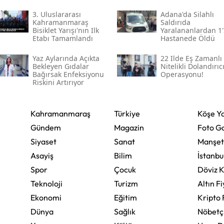
3. Uluslararası
Adana'da Silahlı
Yozgat
Kahramanmaraş
Saldırıda
Bisiklet Yarışı'nın Ilk
Yaralananlardan 1'
Etabı Tamamlandı
Hastanede Öldü
Zonguldak
Yaz Aylarında Açıkta
22 Ilde Eş Zamanlı
Aksaray
Bekleyen Gıdalar
Nitelikli Dolandırıcı
Bağırsak Enfeksiyonu
Operasyonu!
Bayburt
Riskini Artırıyor
Karaman
Kahramanmaraş
Türkiye
Köşe Ya
Kırıkkale
Gündem
Magazin
Foto Ga
Batman
Siyaset
Sanat
Manşet
Asayiş
Bilim
İstanbu
Şırnak
Spor
Çocuk
Döviz K
Bartın
Teknoloji
Turizm
Altın Fi
Ekonomi
Eğitim
Kripto 
Ardahan
Dünya
Sağlık
Nöbetç
Iğdır