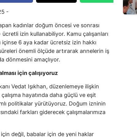
Edirne
5 -
Elazığ
pan kadınlar doğum öncesi ve sonrası
Erzincan
ücretli izin kullanabiliyor. Kamu çalışanları
rı içinse 6 aya kadar ücretsiz izin hakkı
Erzurum
üreleri önemli ölçüde artırarak annelerin iş
Eskişehir
rda dönmesini amaçlıyor.
Gaziantep
alması için çalışıyoruz
Giresun
anı Vedat Işıkhan, düzenlemeye ilişkin
n çalışma hayatında daha güçlü ve eşit
Gümüşhane
mlı politikalar yürütüyoruz. Doğum izninin
Hakkari
asındaki farkları giderecek çalışmalarımıza
Hatay
Isparta
çin değil, babalar için de yeni haklar