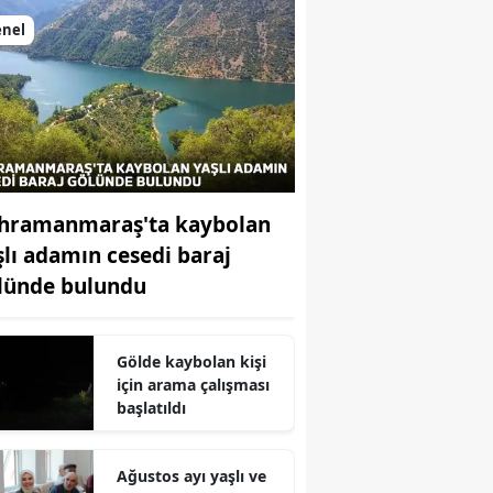
enel
hramanmaraş'ta kaybolan
şlı adamın cesedi baraj
lünde bulundu
Gölde kaybolan kişi
için arama çalışması
başlatıldı
Ağustos ayı yaşlı ve
r