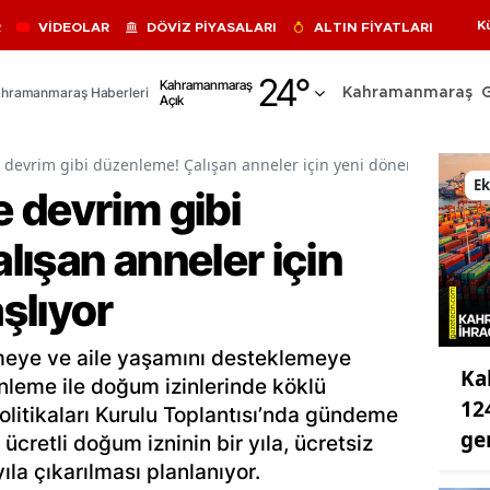
K
R
VİDEOLAR
DÖVİZ PİYASALARI
ALTIN FİYATLARI
Adana
24
°
Kahramanmaraş
hramanmaraş Haberleri
Kahramanmaraş
Açık
Adıyaman
Afyonkarahisar
devrim gibi düzenleme! Çalışan anneler için yeni dönem başlıyor
E
 devrim gibi
Ağrı
ışan anneler için
Amasya
Ankara
şlıyor
Antalya
meye ve aile yaşamını desteklemeye
Ka
Artvin
nleme ile doğum izinlerinde köklü
12
olitikaları Kurulu Toplantısı’nda gündeme
Aydın
ge
ücretli doğum izninin bir yıla, ücretsiz
Balıkesir
ıla çıkarılması planlanıyor.