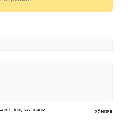
Yalova
Karabük
Kilis
Osmaniye
Düzce
abul etmiş sayılırsınız
GÖNDER