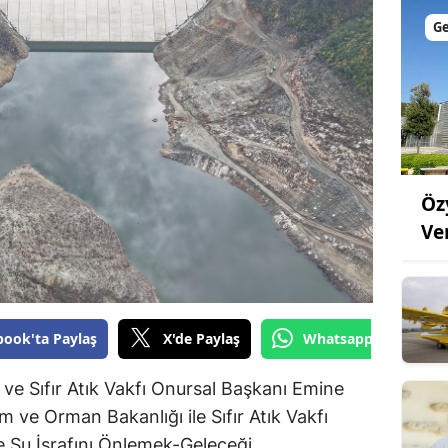
Bilecik
G
Bingöl
Bitlis
Bolu
Burdur
Öz
Bursa
Ver
Çanakkale
Çankırı
book'ta Paylaş
X'de Paylaş
Whatsapp'tan Gönde
Çorum
u ve Sıfır Atık Vakfı Onursal Başkanı Emine
Denizli
 ve Orman Bakanlığı ile Sıfır Atık Vakfı
Diyarbakır
ve Su İsrafını Önlemek-Geleceği