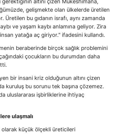
ı gerektiğinin altını çizen Mukeshimana,
Mersin
ğümüzde, gelişmekte olan ülkelerde üretilen
or. Üretilen bu gıdanın israfı, aynı zamanda
İstanbul
 kaybı ve yaşam kaybı anlamına geliyor. Zira
İzmir
insan yatağa aç giriyor." ifadesini kullandı.
Kars
enin beraberinde birçok sağlık problemini
me çağındaki çocukların bu durumdan daha
Kastamonu
ti.
Kayseri
yen bir insani kriz olduğunun altını çizen
Kırklareli
da kuruluş bu sorunu tek başına çözemez.
Kırşehir
luslararası işbirliklerine ihtiyaç
Kocaeli
lere ulaşmalı
Konya
olarak küçük ölçekli üreticileri
Kütahya