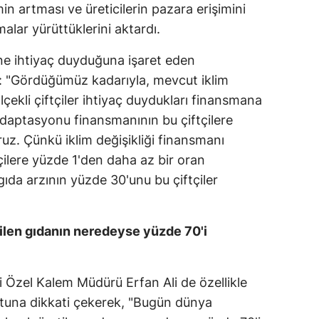
in artması ve üreticilerin pazara erişimini
Malatya
malar yürüttüklerini aktardı.
Manisa
ne ihtiyaç duyduğuna işaret eden
: "Gördüğümüz kadarıyla, mevcut iklim
Kahramanmaraş
lçekli çiftçiler ihtiyaç duydukları finansmana
Mardin
adaptasyonu finansmanının bu çiftçilere
Muğla
oruz. Çünkü iklim değişikliği finansmanı
çilere yüzde 1'den daha az bir oran
Muş
gıda arzının yüzde 30'unu bu çiftçiler
Nevşehir
Niğde
tilen gıdanın neredeyse yüzde 70'i
Ordu
i Özel Kalem Müdürü Erfan Ali de özellikle
Rize
yutuna dikkati çekerek, "Bugün dünya
Sakarya