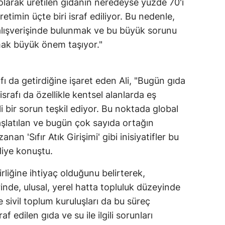
olarak üretilen gıdanın neredeyse yüzde 70'i
etimin üçte biri israf ediliyor. Bu nedenle,
Samsun
alışverişinde bulunmak ve bu büyük sorunu
Siirt
mak büyük önem taşıyor."
Sinop
Sivas
fı da getirdiğine işaret eden Ali, "Bugün gıda
srafı da özellikle kentsel alanlarda eş
Tekirdağ
 bir sorun teşkil ediyor. Bu noktada global
Tokat
aşlatılan ve bugün çok sayıda ortağın
zanan 'Sıfır Atık Girişimi' gibi inisiyatifler bu
Trabzon
iye konuştu.
Tunceli
irliğine ihtiyaç olduğunu belirterek,
Şanlıurfa
inde, ulusal, yerel hatta topluluk düzeyinde
ve sivil toplum kuruluşları da bu süreç
Uşak
raf edilen gıda ve su ile ilgili sorunları
Van