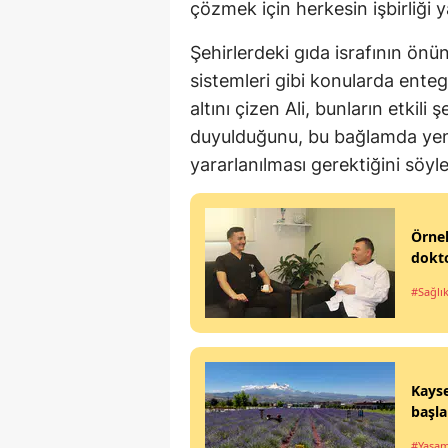
çözmek için herkesin işbirliği y
Şehirlerdeki gıda israfının önü
sistemleri gibi konularda enteg
altını çizen Ali, bunların etkili 
duyulduğunu, bu bağlamda yen
yararlanılması gerektiğini söyle
Örnek
dokto
#Sağlı
Kayse
başla
#Yaşa