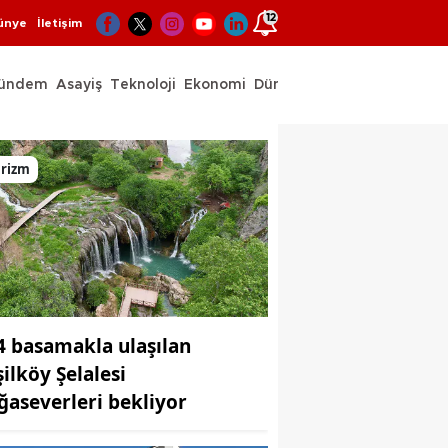
12
ünye
İletişim
ündem
Asayiş
Teknoloji
Ekonomi
Dünya
Spor
urizm
4 basamakla ulaşılan
şilköy Şelalesi
ğaseverleri bekliyor