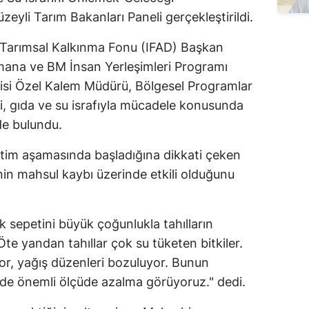
eyli Tarım Bakanları Paneli gerçekleştirildi.
Edirne
Elazığ
ı Tarımsal Kalkınma Fonu (IFAD) Başkan
mana ve BM İnsan Yerleşimleri Programı
Erzincan
fisi Özel Kalem Müdürü, Bölgesel Programlar
Erzurum
li, gıda ve su israfıyla mücadele konusunda
e bulundu.
Eskişehir
tim aşamasında başladığına dikkati çeken
Gaziantep
nin mahsul kaybı üzerinde etkili olduğunu
Giresun
Gümüşhane
sepetini büyük çoğunlukla tahılların
te yandan tahıllar çok su tüketen bitkiler.
Hakkari
uyor, yağış düzenleri bozuluyor. Bunun
Hatay
nde önemli ölçüde azalma görüyoruz." dedi.
Isparta