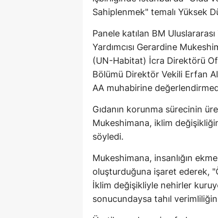
Sahiplenmek" temalı Yüksek Düz
Panele katılan BM Uluslararas
Yardımcısı Gerardine Mukeshi
(UN-Habitat) İcra Direktörü O
Bölümü Direktör Vekili Erfan A
AA muhabirine değerlendirmed
Gıdanın korunma sürecinin üre
Mukeshimana, iklim değişikliği
söyledi.
Mukeshimana, insanlığın ekmek 
oluşturduğuna işaret ederek, "Ö
İklim değişikliyle nehirler kur
sonucundaysa tahıl verimliliği