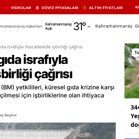
K
R
VİDEOLAR
DÖVİZ PİYASALARI
ALTIN FİYATLARI
Adana
31
°
Kahramanmaraş
hramanmaraş Haberleri
Kahramanmaraş
G
Açık
Adıyaman
Afyonkarahisar
da israfıyla mücadelede işbirliği çağrısı
T
ıda israfıyla
Ağrı
irliği çağrısı
Amasya
Ankara
(BM) yetkilileri, küresel gıda krizine karşı
Antalya
ilmesi için işbirliklerine olan ihtiyaca
34
Artvin
Ye
ay Baykut
Aydın
do
Balıkesir