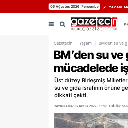
06 Ağustos 2026, Perşembe
YAZARLA
Ka
Gazetecin
|
Yaşam
|
BM’den su ve gı
BM’den su ve g
mücadelede işb
Üst düzey Birleşmiş Milletler 
su ve gıda israfının önüne geç
dikkati çekti.
YAYINLAMA: 05 Aralık 2025 - 13:17
EDİTÖR: Son