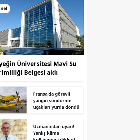
enel
yeğin Üniversitesi Mavi Su
imliliği Belgesi aldı
Fransa'da görevli
yangın söndürme
r
uçakları yurda döndü
Uzmanından uyarı!
Yanlış klima
kullanımına dikkat!