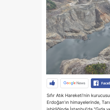
Face
Sıfır Atık Hareketi'nin kurucus
Erdoğan'ın himayelerinde, Tarım
işbirliğinde İstanbul'da "Gıda 