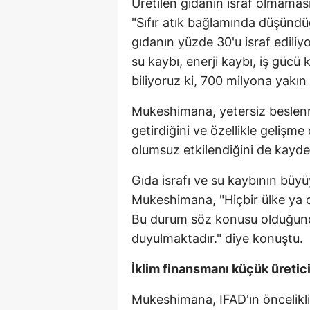
Üretilen gıdanın israf olmamas
"Sıfır atık bağlamında düşündü
gıdanın yüzde 30'u israf ediliy
su kaybı, enerji kaybı, iş gücü
biliyoruz ki, 700 milyona yakın 
Mukeshimana, yetersiz beslenm
getirdiğini ve özellikle geliş
olumsuz etkilendiğini de kaydet
Gıda israfı ve su kaybının büyü
Mukeshimana, "Hiçbir ülke ya 
Bu durum söz konusu olduğunda u
duyulmaktadır." diye konuştu.
İklim finansmanı küçük üretici
Mukeshimana, IFAD'ın öncelikli 