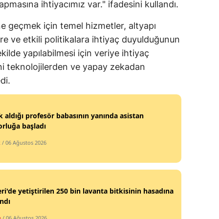
apmasına ihtiyacımız var." ifadesini kullandı.
Yozgat
ne geçmek için temel hizmetler, altyapı
Zonguldak
re ve etkili politikalara ihtiyaç duyulduğunun
şekilde yapılabilmesi için veriye ihtiyaç
Aksaray
i teknolojilerden ve yapay zekadan
Bayburt
di.
Karaman
 aldığı profesör babasının yanında asistan
Kırıkkale
rluğa başladı
Batman
k
/ 06 Ağustos 2026
Şırnak
Bartın
ri'de yetiştirilen 250 bin lavanta bitkisinin hasadına
Ardahan
ndı
Iğdır
m
/ 06 Ağustos 2026