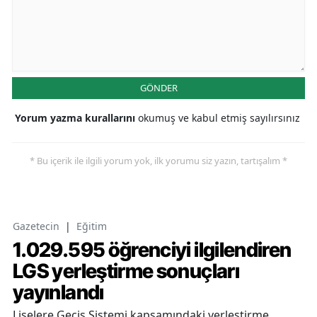
GÖNDER
Yorum yazma kurallarını
okumuş ve kabul etmiş sayılırsınız
* Bu içerik ile ilgili yorum yok, ilk yorumu siz yazın, tartışalım *
Gazetecin
|
Eğitim
1.029.595 öğrenciyi ilgilendiren
LGS yerleştirme sonuçları
yayınlandı
Liselere Geçiş Sistemi kapsamındaki yerleştirme