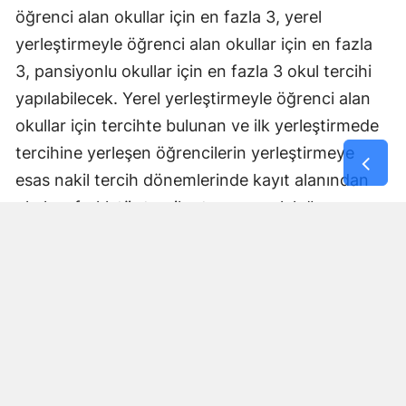
öğrenci alan okullar için en fazla 3, yerel
yerleştirmeyle öğrenci alan okullar için en fazla
3, pansiyonlu okullar için en fazla 3 okul tercihi
yapılabilecek. Yerel yerleştirmeyle öğrenci alan
okullar için tercihte bulunan ve ilk yerleştirmede
tercihine yerleşen öğrencilerin yerleştirmeye
esas nakil tercih dönemlerinde kayıt alanından
okul ve farklı tür tercih etme zorunluluğu
bulunmayacak ancak tercihlerine yerleşemeyen
öğrenciler, yerleştirmeye esas nakil tercihlerinde
ilk 2 okulu kayıt alanından seçmek suretiyle en
fazla 3 okul tercihinde bulunabilecek. Yapılan
tercihlerde aynı okul türünden en fazla 2 okul
seçilebilecek.