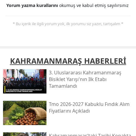
Yorum yazma kurallarını
okumuş ve kabul etmiş sayılırsınız
* Bu içerik ile ilgili yorum yok, ilk yorumu siz yazın, tartışalım *
KAHRAMANMARAŞ HABERLERİ
3. Uluslararası Kahramanmaraş
Bisiklet Yarışı'nın Ilk Etabı
Tamamlandı
Tmo 2026-2027 Kabuklu Fındık Alım
Fiyatlarını Açıkladı
Kahramanmaraş’taki Tarihi Konakta