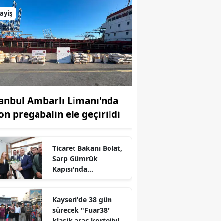
ayiş
tanbul Ambarlı Limanı'nda
ton pregabalin ele geçirildi
Ticaret Bakanı Bolat,
Sarp Gümrük
Kapısı'nda
incelemelerde
bulundu
r
Kayseri'de 38 gün
sürecek "Fuar38"
klasik araç kortejiyle