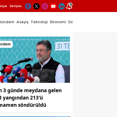
12
ünye
İletişim
Gündem
Asayiş
Teknoloji
Ekonomi
Dünya
Spor
ündem
n 3 günde meydana gelen
8 yangından 213'ü
mamen söndürüldü