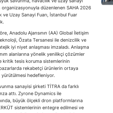
büyük savunma, havacılık ve uzay sanayi
Edirne
n organizasyonuyla düzenlenen SAHA 2026
k ve Uzay Sanayi Fuarı, İstanbul Fuar
Elazığ
k.
Erzincan
öre, Anadolu Ajansının (AA) Global İletişim
Erzurum
eknoloji, Özata Tersanesi ile denizcilik ve
tejik iyi niyet anlaşması imzaladı. Anlaşma
Eskişehir
lanım alanlarına yönelik yenilikçi çözümler
Gaziantep
ve kritik tesis koruma sistemlerinin
 pazarlarda rekabetçi ürünlerin ortaya
Giresun
r yürütülmesi hedefleniyor.
Gümüşhane
vunma sanayisi şirketi TİTRA da farklı
Hakkari
 imza attı. Zyrone Dynamics ile
Hatay
amında, büyük ölçekli dron platformlarına
ERKÜT sistemlerinin entegre edilmesi ve
Isparta