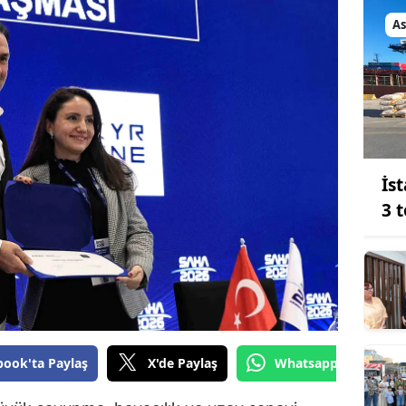
Bilecik
As
Bingöl
Bitlis
Bolu
Burdur
İs
Bursa
3 
Çanakkale
Çankırı
Çorum
Denizli
book'ta Paylaş
X'de Paylaş
Whatsapp'tan Gönde
Diyarbakır