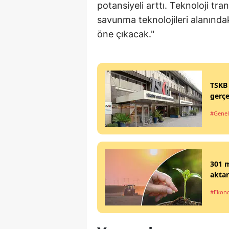
potansiyeli arttı. Teknoloji tra
savunma teknolojileri alanındak
öne çıkacak."
TSKB 
gerçe
#Genel
301 m
aktar
#Ekon