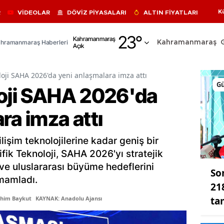
K
R
VİDEOLAR
DÖVİZ PİYASALARI
ALTIN FİYATLARI
Adana
23
°
Kahramanmaraş
hramanmaraş Haberleri
Kahramanmaraş
Açık
Adıyaman
Afyonkarahisar
loji SAHA 2026'da yeni anlaşmalara imza attı
G
loji SAHA 2026'da
Ağrı
ra imza attı
Amasya
Ankara
işim teknolojilerine kadar geniş bir
Antalya
fik Teknoloji, SAHA 2026'yı stratejik
er ve uluslararası büyüme hedeflerini
So
Artvin
mamladı.
21
Aydın
ta
ahim Baykut
KAYNAK: Anadolu Ajansı
Balıkesir