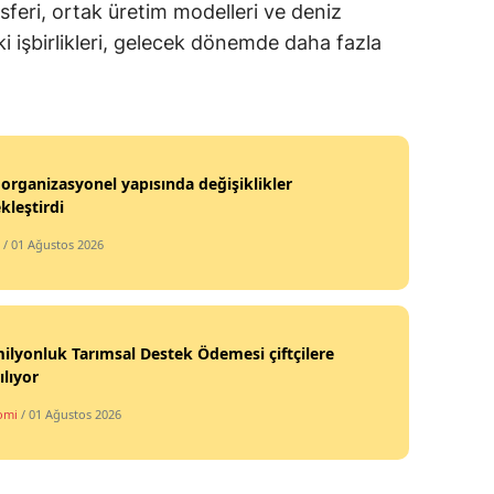
nsferi, ortak üretim modelleri ve deniz
Yozgat
i işbirlikleri, gelecek dönemde daha fazla
Zonguldak
Aksaray
Bayburt
organizasyonel yapısında değişiklikler
kleştirdi
Karaman
/ 01 Ağustos 2026
Kırıkkale
Batman
ilyonluk Tarımsal Destek Ödemesi çiftçilere
Şırnak
ılıyor
Bartın
omi
/ 01 Ağustos 2026
Ardahan
Iğdır