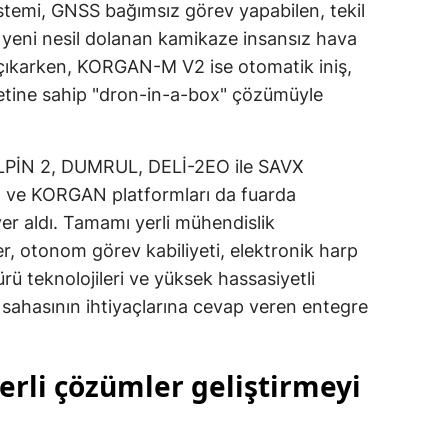
istemi, GNSS bağımsız görev yapabilen, tekil
Malatya
n yeni nesil dolanan kamikaze insansız hava
 çıkarken, KORGAN-M V2 ise otomatik iniş,
Manisa
yetine sahip "dron-in-a-box" çözümüyle
Kahramanmaraş
Mardin
 ALPİN 2, DUMRUL, DELİ-2EO ile SAVX
T ve KORGAN platformları da fuarda
Muğla
yer aldı. Tamamı yerli mühendislik
Muş
mler, otonom görev kabiliyeti, elektronik harp
Nevşehir
ü teknolojileri ve yüksek hassasiyetli
sahasının ihtiyaçlarına cevap veren entegre
Niğde
Ordu
rli çözümler geliştirmeyi
Rize
Sakarya