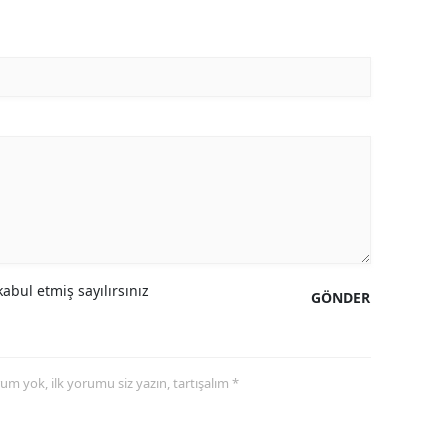
Yalova
Karabük
Kilis
Osmaniye
Düzce
abul etmiş sayılırsınız
GÖNDER
yorum yok, ilk yorumu siz yazın, tartışalım *