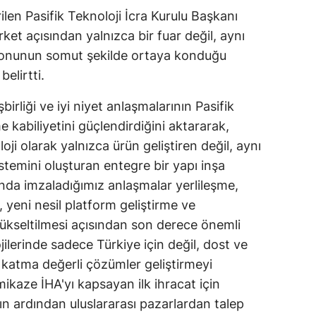
len Pasifik Teknoloji İcra Kurulu Başkanı
Samsun
et açısından yalnızca bir fuar değil, aynı
Siirt
onunun somut şekilde ortaya konduğu
belirtti.
Sinop
birliği ve iyi niyet anlaşmalarının Pasifik
Sivas
me kabiliyetini güçlendirdiğini aktararak,
Tekirdağ
loji olarak yalnızca ürün geliştiren değil, aynı
temini oluşturan entegre bir yapı inşa
Tokat
a imzaladığımız anlaşmalar yerlileşme,
Trabzon
, yeni nesil platform geliştirme ve
ükseltilmesi açısından son derece önemli
Tunceli
ilerinde sadece Türkiye için değil, dost ve
Şanlıurfa
k katma değerli çözümler geliştirmeyi
ikaze İHA'yı kapsayan ilk ihracat için
Uşak
n ardından uluslararası pazarlardan talep
Van