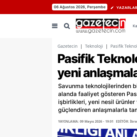
06 Ağustos 2026, Perşembe
YAZARLA
Ka
Gazetecin
|
Teknoloji
|
Pasifik Tekno
Pasifik Tekno
yeni anlaşmala
Savunma teknolojilerinden bil
alanda faaliyet gösteren Pasi
işbirlikleri, yeni nesil ürünl
güçlendiren anlaşmalarla ta
YAYINLAMA: 09 Mayıs 2026 - 19:01
EDİTÖR: İbr