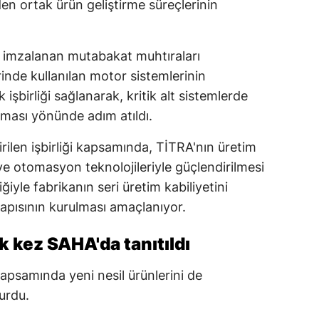
en ortak ürün geliştirme süreçlerinin
Mersin
İstanbul
e imzalanan mutabakat muhtıraları
nde kullanılan motor sistemlerinin
İzmir
k işbirliği sağlanarak, kritik alt sistemlerde
Kars
ılması yönünde adım atıldı.
Kastamonu
irilen işbirliği kapsamında, TİTRA'nın üretim
Kayseri
 ve otomasyon teknolojileriyle güçlendirilmesi
ğiyle fabrikanın seri üretim kabiliyetini
Kırklareli
pısının kurulması amaçlanıyor.
Kırşehir
lk kez SAHA'da tanıtıldı
Kocaeli
apsamında yeni nesil ürünlerini de
Konya
urdu.
Kütahya