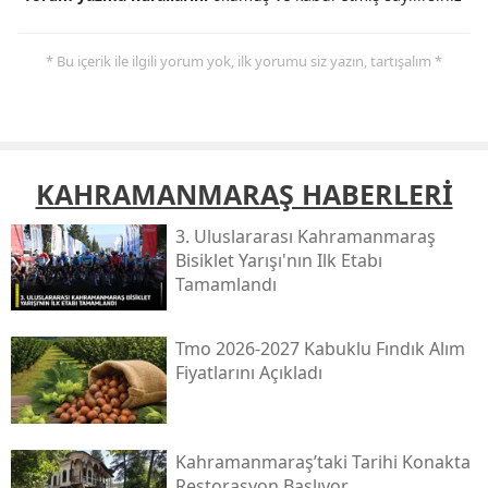
* Bu içerik ile ilgili yorum yok, ilk yorumu siz yazın, tartışalım *
KAHRAMANMARAŞ HABERLERİ
3. Uluslararası Kahramanmaraş
Bisiklet Yarışı'nın Ilk Etabı
Tamamlandı
Tmo 2026-2027 Kabuklu Fındık Alım
Fiyatlarını Açıkladı
Kahramanmaraş’taki Tarihi Konakta
Restorasyon Başlıyor