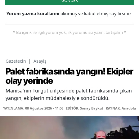
GÖNDER
Yorum yazma kurallarını
okumuş ve kabul etmiş sayılırsınız
* Bu içerik ile ilgili yorum yok, ilk yorumu siz yazın, tartışalım *
Gazetecin
|
Asayiş
Palet fabrikasında yangın! Ekipler
olay yerinde
Manisa'nın Turgutlu ilçesinde palet fabrikasında çıkan
yangın, ekiplerin müdahalesiyle söndürüldü.
YAYINLAMA: 08 Ağustos 2026 - 11:06
EDİTÖR: Sonay Baykut
KAYNAK: Anadolu A