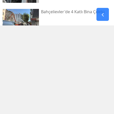
Bahçelievler'de 4 Katlı Bina Çöktü
Bakan Yumaklı'dan Bazı Iller Için
"şiddetli Rüzgar" Uyarısı
Antalya'da Apartmanda Çıkan
Yangında 5 Kişi Dumandan Etkilendi
Chp'de Kahramanmaraş Kararı! İl
Başkanlığı Görevine Esat Şengül
Atandı