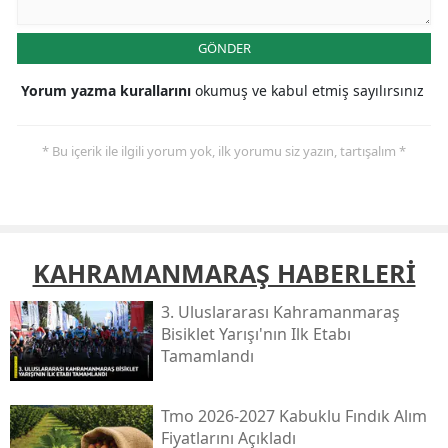
GÖNDER
Yorum yazma kurallarını
okumuş ve kabul etmiş sayılırsınız
* Bu içerik ile ilgili yorum yok, ilk yorumu siz yazın, tartışalım *
KAHRAMANMARAŞ HABERLERİ
3. Uluslararası Kahramanmaraş
Bisiklet Yarışı'nın Ilk Etabı
Tamamlandı
Tmo 2026-2027 Kabuklu Fındık Alım
Fiyatlarını Açıkladı