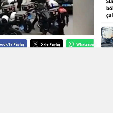
Suç
bö
Yozgat
ça
Zonguldak
Aksaray
Bayburt
book'ta Paylaş
X'de Paylaş
Whatsapp'tan Gönde
Karaman
a saldırmaya çalışan şüpheli, kaçarken polis
Kırıkkale
siz hale getirildi.
Batman
Şırnak
M.B. (29) yanına yaklaştığı trafik polisine
Bartın
ıştı. Saldırıdan geri çekilerek kurtulan polis
 ayağından yaraladı.
Ardahan
Iğdır