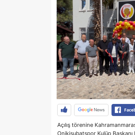
Face
Açılış törenine Kahramanmaraş
Onikişubatspor Kulüp Başkanı