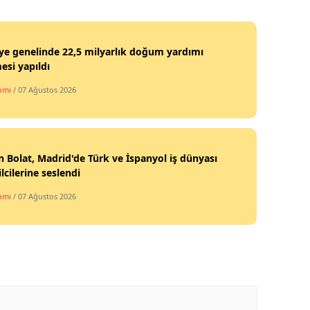
Mersin
İstanbul
ye genelinde 22,5 milyarlık doğum yardımı
si yapıldı
İzmir
omi
/ 07 Ağustos 2026
Kars
Kastamonu
 Bolat, Madrid'de Türk ve İspanyol iş dünyası
Kayseri
lcilerine seslendi
Kırklareli
omi
/ 07 Ağustos 2026
Kırşehir
Kocaeli
Konya
Kütahya