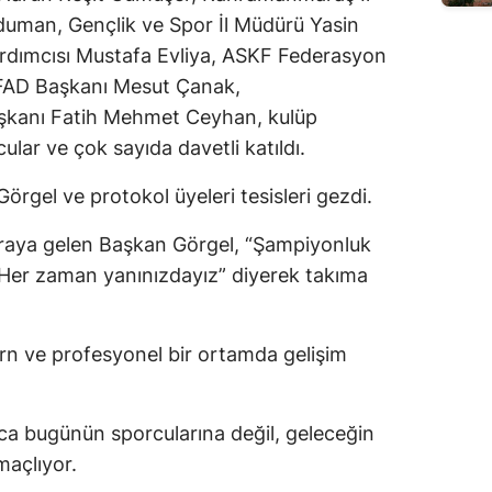
uman, Gençlik ve Spor İl Müdürü Yasin
Edirne
ardımcısı Mustafa Evliya, ASKF Federasyon
Elazığ
FAD Başkanı Mesut Çanak,
kanı Fatih Mehmet Ceyhan, kulüp
Erzincan
cular ve çok sayıda davetli katıldı.
Erzurum
Görgel ve protokol üyeleri tesisleri gezdi.
Eskişehir
 araya gelen Başkan Görgel, “Şampiyonluk
Gaziantep
. Her zaman yanınızdayız” diyerek takıma
Giresun
Gümüşhane
ern ve profesyonel bir ortamda gelişim
Hakkari
Hatay
zca bugünün sporcularına değil, geleceğin
maçlıyor.
Isparta