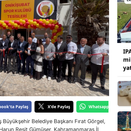
Bilecik
Bingöl
Bitlis
Bolu
IP
Burdur
mi
Bursa
yat
Çanakkale
Çankırı
Çorum
book'ta Paylaş
X'de Paylaş
Whatsapp'tan Gönde
Denizli
 Büyükşehir Belediye Başkanı Fırat Görgel,
Diyarbakır
 Harun Reşit Gümüşer, Kahramanmaraş İl