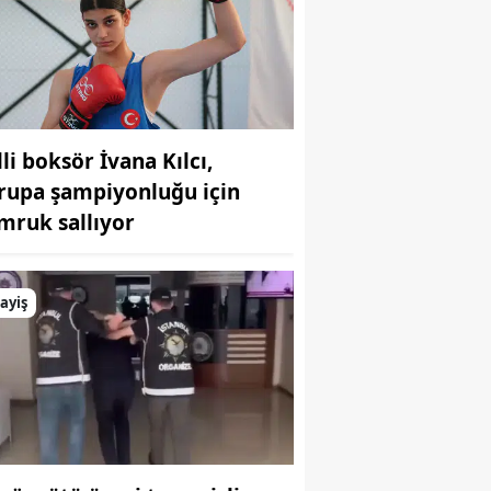
li boksör İvana Kılcı,
rupa şampiyonluğu için
mruk sallıyor
ayiş