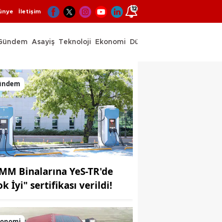
12
ünye
İletişim
Gündem
Asayiş
Teknoloji
Ekonomi
Dünya
Spor
ündem
MM Binalarına YeS-TR'de
k İyi" sertifikası verildi!
konomi