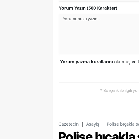
Yorum Yazın (500 Karakter)
Yorum yazma kurallarını
okumuş ve k
* Bu içerik ile ilgili 
Gazetecin
|
Asayiş
|
Polise bıçakla s
Polise bıçakla 