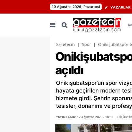
10 Ağustos 2026, Pazartesi
YAZARLAR
Ka
Gazetecin
|
Spor
|
Onikişubatspor te
Onikişubatspor
açıldı
Onikişubatspor’un spor viz
hayata geçirilen modern tesi
hizmete girdi. Şehrin sporun
tesisler, donanımı ve profesy
YAYINLAMA: 12 Ağustos 2025 - 18:52
EDİTÖR: İ