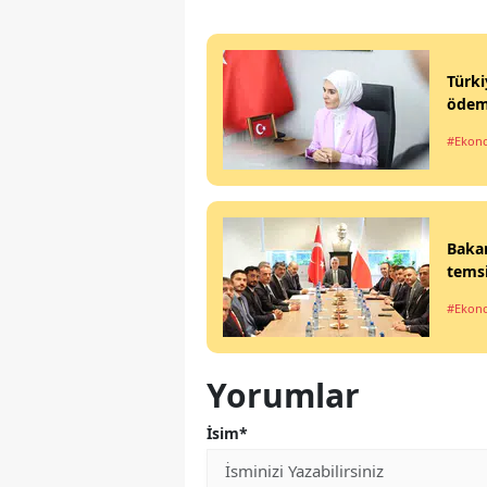
Türki
ödeme
#Ekon
Bakan
temsi
#Ekon
Yorumlar
İsim*