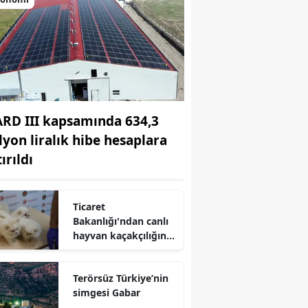
ARD III kapsamında 634,3
lyon liralık hibe hesaplara
ırıldı
Ticaret
Bakanlığı'ndan canlı
hayvan kaçakçılığına
darbe
r
Terörsüz Türkiye’nin
simgesi Gabar