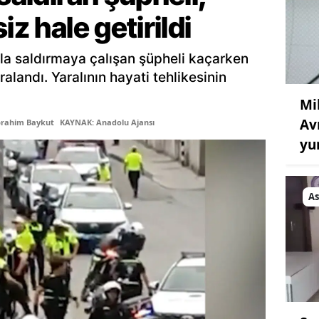
iz hale getirildi
Samsun
Siirt
akla saldırmaya çalışan şüpheli kaçarken
alandı. Yaralının hayati tehlikesinin
Sinop
Mil
Sivas
Av
brahim Baykut
KAYNAK: Anadolu Ajansı
Tekirdağ
yu
Tokat
As
Trabzon
Tunceli
Şanlıurfa
Uşak
Van