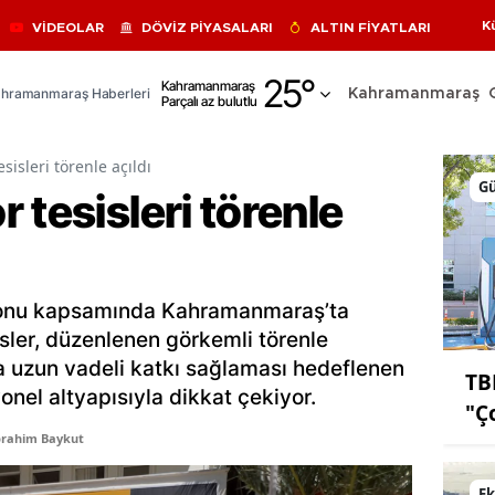
K
VİDEOLAR
DÖVİZ PİYASALARI
ALTIN FİYATLARI
Adana
25
°
Kahramanmaraş
hramanmaraş Haberleri
Kahramanmaraş
Parçalı az bulutlu
Adıyaman
Afyonkarahisar
sisleri törenle açıldı
G
 tesisleri törenle
Ağrı
Amasya
Ankara
yonu kapsamında Kahramanmaraş’ta
Antalya
sler, düzenlenen görkemli törenle
a uzun vadeli katkı sağlaması hedeflenen
TB
Artvin
onel altyapısıyla dikkat çekiyor.
"Ço
Aydın
brahim Baykut
Balıkesir
E