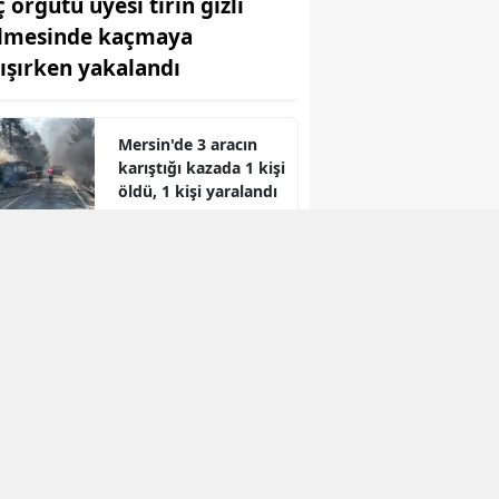
 örgütü üyesi tırın gizli
lmesinde kaçmaya
lışırken yakalandı
Mersin'de 3 aracın
karıştığı kazada 1 kişi
öldü, 1 kişi yaralandı
r
TDT Aksakallar
Konseyi Başkanı
Binali Yıldırım,
Hatay'da!