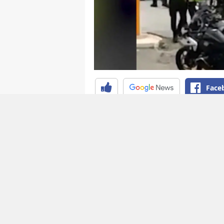
Face
Fatih'te polis memuruna bıçakl
tarafından silahla vurularak etki
Sağlık durumu iyi
Aksaray Mahallesi'nde, şüpheli 
bıçak doğrultarak saldırmaya çal
memuru, ateş ederek şüpheliyi