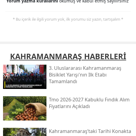
Yorum yazma kurallarını
okumuş ve kabul etmiş sayılırsınız
* Bu içerik ile ilgili yorum yok, ilk yorumu siz yazın, tartışalım *
KAHRAMANMARAŞ HABERLERİ
3. Uluslararası Kahramanmaraş
Bisiklet Yarışı'nın Ilk Etabı
Tamamlandı
Tmo 2026-2027 Kabuklu Fındık Alım
Fiyatlarını Açıkladı
Kahramanmaraş’taki Tarihi Konakta