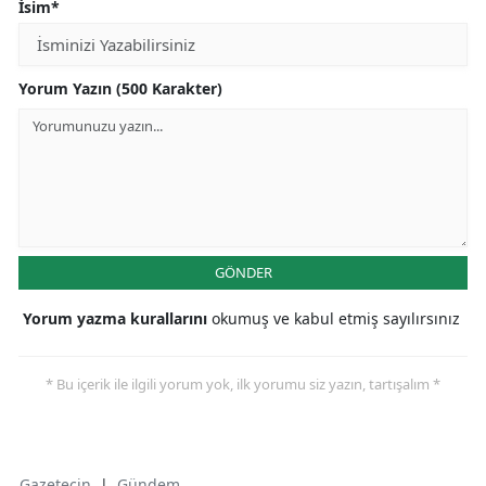
İsim*
Yorum Yazın (500 Karakter)
GÖNDER
Yorum yazma kurallarını
okumuş ve kabul etmiş sayılırsınız
* Bu içerik ile ilgili yorum yok, ilk yorumu siz yazın, tartışalım *
Gazetecin
|
Gündem