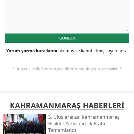
GÖNDER
Yorum yazma kurallarını
okumuş ve kabul etmiş sayılırsınız
* Bu içerik ile ilgili yorum yok, ilk yorumu siz yazın, tartışalım *
KAHRAMANMARAŞ HABERLERİ
3. Uluslararası Kahramanmaraş
Bisiklet Yarışı'nın Ilk Etabı
Tamamlandı