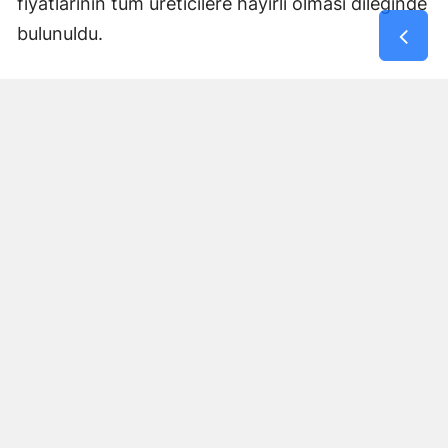
fiyatlarının tüm üreticilere hayırlı olması dileğinde
bulunuldu.
Yorumlar
İsim*
Yorum Yazın (500 Karakter)
GÖNDER
Yorum yazma kurallarını
okumuş ve kabul etmiş sayılırsınız