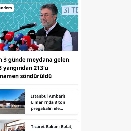
ündem
n 3 günde meydana gelen
8 yangından 213'ü
mamen söndürüldü
İstanbul Ambarlı
Limanı'nda 3 ton
pregabalin ele
r
geçirildi
Ticaret Bakanı Bolat,