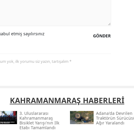
Samsun
Siirt
abul etmiş sayılırsınız
Sinop
GÖNDER
Sivas
Tekirdağ
yorum yok, ilk yorumu siz yazın, tartışalım *
Tokat
Trabzon
Tunceli
KAHRAMANMARAŞ HABERLERİ
Şanlıurfa
3. Uluslararası
Adana'da Devrilen
Kahramanmaraş
Traktörün Sürücüs
Uşak
Bisiklet Yarışı'nın Ilk
Ağır Yaralandı
Etabı Tamamlandı
Van