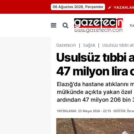
06 Ağustos 2026, Perşembe
YAZARLA
Ka
Gazetecin
|
Sağlık
|
Usulsüz tıbbi a
Usulsüz tıbbi 
47 milyon lira
Elazığ’da hastane atıklarını 
mülkünde açıkta yakan özel b
ardından 47 milyon 206 bin 3
YAYINLAMA: 23 Mayıs 2026 - 22:15
EDİTÖR: İbr