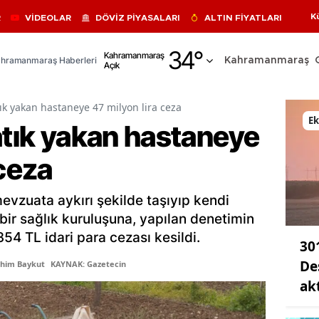
K
R
VİDEOLAR
DÖVİZ PİYASALARI
ALTIN FİYATLARI
Adana
34
°
Kahramanmaraş
hramanmaraş Haberleri
Kahramanmaraş
Açık
Adıyaman
Afyonkarahisar
tık yakan hastaneye 47 milyon lira ceza
E
atık yakan hastaneye
Ağrı
 ceza
Amasya
Ankara
mevzuata aykırı şekilde taşıyıp kendi
Antalya
ir sağlık kuruluşuna, yapılan denetimin
54 TL idari para cezası kesildi.
30
Artvin
De
ahim Baykut
KAYNAK: Gazetecin
Aydın
ak
Balıkesir