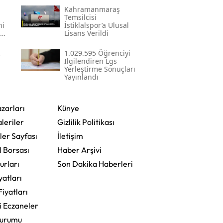
Kahramanmaraş
Temsilcisi
ni
İstiklalspor’a Ulusal
Lisans Verildi
1.029.595 Öğrenciyi
Ilgilendiren Lgs
Yerleştirme Sonuçları
Yayınlandı
zarları
Künye
leriler
Gizlilik Politikası
ler Sayfası
İletişim
l Borsası
Haber Arşivi
urları
Son Dakika Haberleri
yatları
Fiyatları
i Eczaneler
Durumu