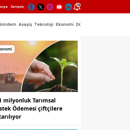
12
ünye
İletişim
Gündem
Asayiş
Teknoloji
Ekonomi
Dünya
Spor
konomi
1 milyonluk Tarımsal
stek Ödemesi çiftçilere
tarılıyor