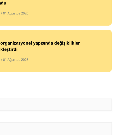
ndu
Malatya
/ 01 Ağustos 2026
Manisa
Kahramanmaraş
organizasyonel yapısında değişiklikler
Mardin
kleştirdi
Muğla
/ 01 Ağustos 2026
Muş
Nevşehir
Niğde
Ordu
Rize
Sakarya