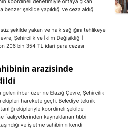
in koordineli denetimiyle ortaya çıkan
Edirne
a benzer şekilde yapıldığı ve ceza aldığı
Elazığ
lsüz şekilde yakan ve halk sağlığını tehlikeye
Erzincan
re, Şehircilik ve İklim Değişikliği İl
Erzurum
on 206 bin 354 TL idari para cezası
Eskişehir
Gaziantep
ahibinin arazisinde
Giresun
dildi
Gümüşhane
 gelen ihbar üzerine Elazığ Çevre, Şehircilik
ü ekipleri harekete geçti. Belediye teknik
Hakkari
nlığı ekipleriyle koordineli şekilde
Hatay
 faaliyetlerinden kaynaklanan tıbbi
Isparta
 taşındığı ve işletme sahibinin kendi