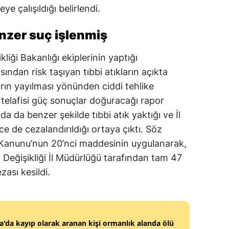
e çalışıldığı belirlendi.
Mersin
enzer suç işlenmiş
İstanbul
İzmir
kliği Bakanlığı ekiplerinin yaptığı
sından risk taşıyan tıbbi atıkların açıkta
Kars
ların yayılması yönünden ciddi tehlike
Kastamonu
telafisi güç sonuçlar doğuracağı rapor
da da benzer şekilde tıbbi atık yaktığı ve İl
Kayseri
 de cezalandırıldığı ortaya çıktı. Söz
Kırklareli
Kanunu’nun 20’nci maddesinin uygulanarak,
im Değişikliği İl Müdürlüğü tarafından tam 47
Kırşehir
zası kesildi.
Kocaeli
Konya
'da kayıp olarak aranan kişi ormanlık alanda ölü
Kütahya