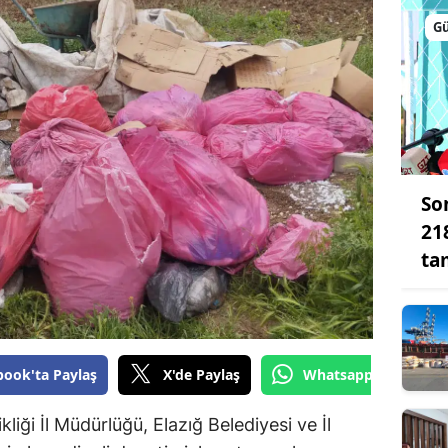
Bilecik
G
Bingöl
Bitlis
Bolu
Burdur
So
Bursa
21
ta
Çanakkale
Çankırı
Çorum
book'ta Paylaş
X'de Paylaş
Whatsapp'tan Gönde
Denizli
kliği İl Müdürlüğü, Elazığ Belediyesi ve İl
Diyarbakır