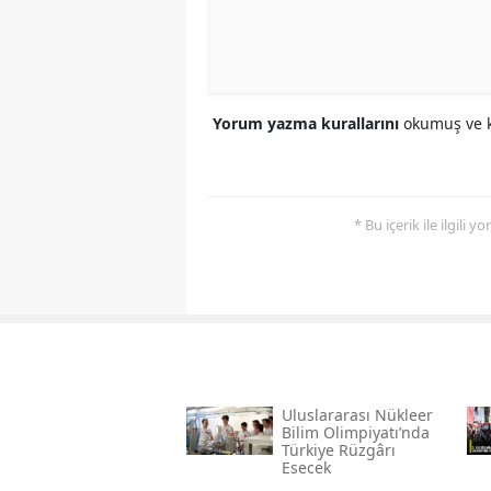
Yorum yazma kurallarını
okumuş ve k
* Bu içerik ile ilgili 
Uluslararası Nükleer
Bilim Olimpiyatı’nda
Türkiye Rüzgârı
Esecek