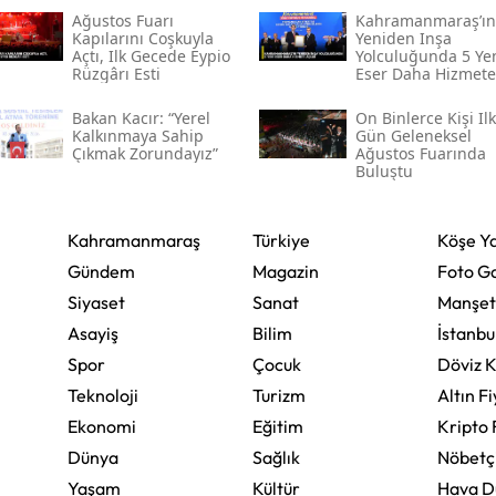
Ağustos Fuarı
Kahramanmaraş’ın
Kapılarını Coşkuyla
Yeniden Inşa
Yozgat
Açtı, Ilk Gecede Eypio
Yolculuğunda 5 Ye
Rüzgârı Esti
Eser Daha Hizmete
Zonguldak
Açıldı
Bakan Kacır: “yerel
On Binlerce Kişi Ilk
Aksaray
Kalkınmaya Sahip
Gün Geleneksel
Çıkmak Zorundayız”
Ağustos Fuarında
Buluştu
Bayburt
Karaman
Kahramanmaraş
Türkiye
Köşe Ya
Kırıkkale
Gündem
Magazin
Foto Ga
Siyaset
Sanat
Manşet
Batman
Asayiş
Bilim
İstanbu
Şırnak
Spor
Çocuk
Döviz K
Teknoloji
Turizm
Altın Fi
Bartın
Ekonomi
Eğitim
Kripto 
Ardahan
Dünya
Sağlık
Nöbetç
Yaşam
Kültür
Hava 
Iğdır