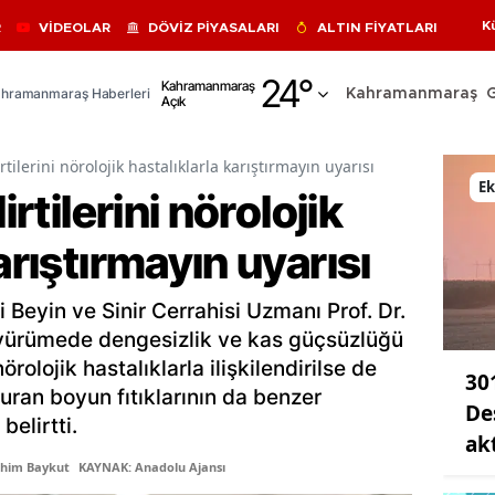
K
R
VİDEOLAR
DÖVİZ PİYASALARI
ALTIN FİYATLARI
Adana
24
°
Kahramanmaraş
hramanmaraş Haberleri
Kahramanmaraş
Açık
Adıyaman
Afyonkarahisar
rtilerini nörolojik hastalıklarla karıştırmayın uyarısı
E
irtilerini nörolojik
Ağrı
arıştırmayın uyarısı
Amasya
Ankara
eyin ve Sinir Cerrahisi Uzmanı Prof. Dr.
Antalya
yürümede dengesizlik ve kas güçsüzlüğü
rolojik hastalıklarla ilişkilendirilse de
30
Artvin
uran boyun fıtıklarının da benzer
De
belirtti.
Aydın
ak
ahim Baykut
KAYNAK: Anadolu Ajansı
Balıkesir