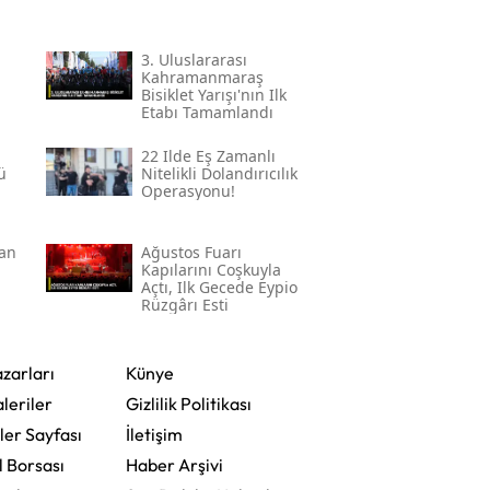
3. Uluslararası
Kahramanmaraş
Bisiklet Yarışı'nın Ilk
Etabı Tamamlandı
22 Ilde Eş Zamanlı
ü
Nitelikli Dolandırıcılık
Operasyonu!
tan
Ağustos Fuarı
Kapılarını Coşkuyla
Açtı, Ilk Gecede Eypio
Rüzgârı Esti
zarları
Künye
leriler
Gizlilik Politikası
ler Sayfası
İletişim
l Borsası
Haber Arşivi