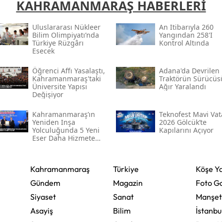
KAHRAMANMARAŞ HABERLERİ
Yalova
Uluslararası Nükleer
An Itibarıyla 260
Bilim Olimpiyatı’nda
Yangından 258'i
Karabük
Türkiye Rüzgârı
Kontrol Altında
Esecek
Kilis
Öğrenci Affı Yasalaştı,
Adana'da Devrilen
Kahramanmaraş'taki
Traktörün Sürücüs
Osmaniye
Üniversite Yapısı
Ağır Yaralandı
Değişiyor
Düzce
Kahramanmaraş’ın
Teknofest Mavi Va
Yeniden Inşa
2026 Gölcük’te
Yolculuğunda 5 Yeni
Kapılarını Açıyor
Eser Daha Hizmete
Açıldı
Kahramanmaraş
Türkiye
Köşe Ya
Gündem
Magazin
Foto Ga
Siyaset
Sanat
Manşet
Asayiş
Bilim
İstanbu