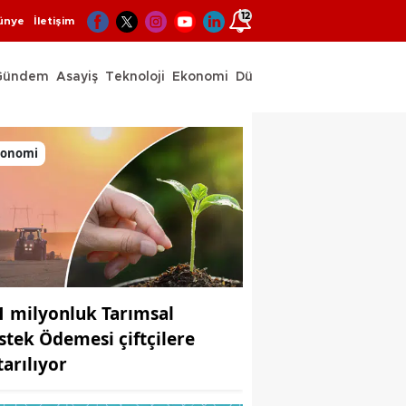
12
ünye
İletişim
Gündem
Asayiş
Teknoloji
Ekonomi
Dünya
Spor
konomi
1 milyonluk Tarımsal
stek Ödemesi çiftçilere
tarılıyor