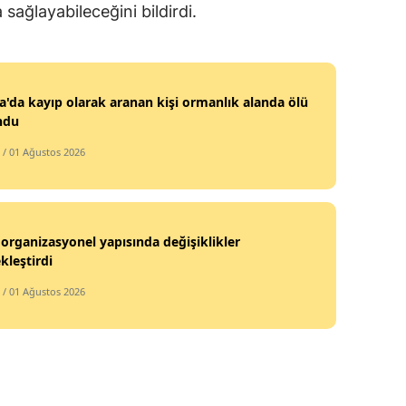
sağlayabileceğini bildirdi.
Samsun
Siirt
'da kayıp olarak aranan kişi ormanlık alanda ölü
Sinop
ndu
Sivas
/ 01 Ağustos 2026
Tekirdağ
Tokat
organizasyonel yapısında değişiklikler
Trabzon
kleştirdi
Tunceli
/ 01 Ağustos 2026
Şanlıurfa
Uşak
Van