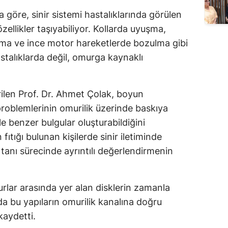
Edirne
göre, sinir sistemi hastalıklarında görülen
özellikler taşıyabiliyor. Kollarda uyuşma,
Elazığ
ma ve ince motor hareketlerde bozulma gibi
Erzincan
astalıklarda değil, omurga kaynaklı
Erzurum
ilen Prof. Dr. Ahmet Çolak, boyun
Eskişehir
problemlerinin omurilik üzerinde baskıya
Gaziantep
le benzer bulgular oluşturabildiğini
fıtığı bulunan kişilerde sinir iletiminde
Giresun
tanı sürecinde ayrıntılı değerlendirmenin
Gümüşhane
Hakkari
lar arasında yer alan disklerin zamanla
Hatay
da bu yapıların omurilik kanalına doğru
kaydetti.
Isparta