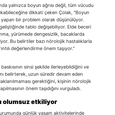
nda yalnızca boyun ağrısı değil, tüm vücudu
Mersin
a çıkabileceğine dikkati çeken Çolak, "Boyun
İstanbul
ı yapan bir problem olarak düşünülüyor.
eliştiğinde tablo değişebiliyor. Elde beceri
İzmir
anma, yürümede dengesizlik, bacaklarda
Kars
r. Bu belirtiler bazı nörolojik hastalıklarla
yrıntılı değerlendirme önem taşıyor."
Kastamonu
Kayseri
baskısının sinsi şekilde ilerleyebildiğini ve
Kırklareli
ğını belirterek, uzun süredir devam eden
Kırşehir
aklanılmaması gerektiğini, kişinin nörolojik
apılmasının önem taşıdığını vurguladı.
Kocaeli
ı olumsuz etkiliyor
Konya
Kütahya
 durumunda günlük yaşam aktivitelerinde