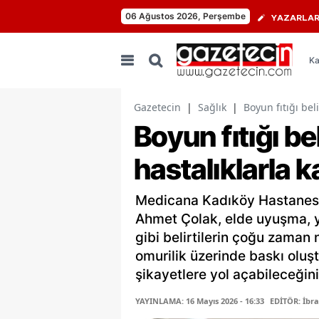
06 Ağustos 2026, Perşembe
YAZARLA
Ka
Gazetecin
|
Sağlık
|
Boyun fıtığı beli
Boyun fıtığı bel
hastalıklarla k
Medicana Kadıköy Hastanesi B
Ahmet Çolak, elde uyuşma, 
gibi belirtilerin çoğu zaman nö
omurilik üzerinde baskı oluşt
şikayetlere yol açabileceğini 
YAYINLAMA: 16 Mayıs 2026 - 16:33
EDİTÖR: İbr