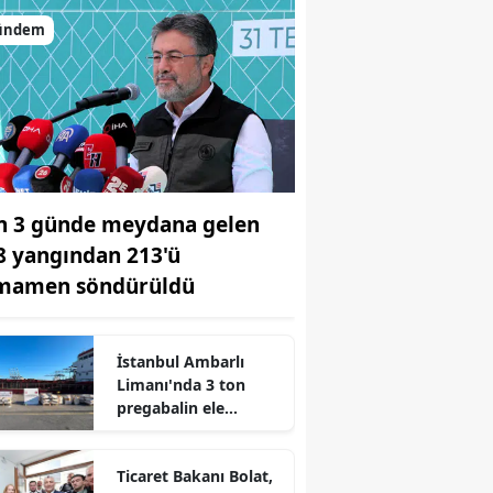
ündem
n 3 günde meydana gelen
8 yangından 213'ü
mamen söndürüldü
İstanbul Ambarlı
Limanı'nda 3 ton
pregabalin ele
geçirildi
r
Ticaret Bakanı Bolat,