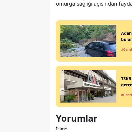
omurga sağlığı açısından fayda 
Adana
bulu
#Genel
TSKB 
gerçe
#Genel
Yorumlar
İsim*