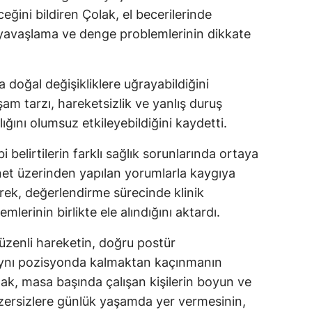
eğini bildiren Çolak, el becerilerinde
Malatya
yavaşlama ve denge problemlerinin dikkate
Manisa
Kahramanmaraş
doğal değişikliklere uğrayabildiğini
am tarzı, hareketsizlik ve yanlış duruş
Mardin
ığını olumsuz etkileyebildiğini kaydetti.
Muğla
 belirtilerin farklı sağlık sorunlarında ortaya
Muş
ernet üzerinden yapılan yorumlarla kaygıya
erek, değerlendirme sürecinde klinik
Nevşehir
rinin birlikte ele alındığını aktardı.
Niğde
üzenli hareketin, doğru postür
Ordu
e aynı pozisyonda kalmaktan kaçınmanın
Rize
ak, masa başında çalışan kişilerin boyun ve
gzersizlere günlük yaşamda yer vermesinin,
Sakarya