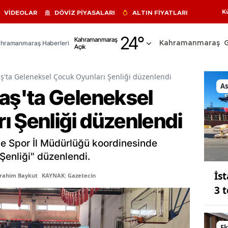
K
VİDEOLAR
DÖVİZ PİYASALARI
ALTIN FİYATLARI
Adana
24
°
Kahramanmaraş
hramanmaraş Haberleri
Kahramanmaraş
Açık
Adıyaman
Afyonkarahisar
ta Geleneksel Çocuk Oyunları Şenliği düzenlendi
As
ş'ta Geleneksel
Ağrı
ı Şenliği düzenlendi
Amasya
Ankara
e Spor İl Müdürlüğü koordinesinde
Antalya
Şenliği" düzenlendi.
İs
Artvin
brahim Baykut
KAYNAK: Gazetecin
3 
Aydın
Balıkesir
E