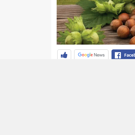
Face
Toprak Mahsulleri Ofisi (TMO)
fiyatlarını duyurdu. Giresun kal
Levant kalite fındık için ise 25
randımanlı ürünlere ek prim uy
başlayacak.
Toprak Mahsulleri Ofisi (TMO)
fiyatlarını açıkladı. Fındık üre
ihtiyaçlarının karşılanması, p