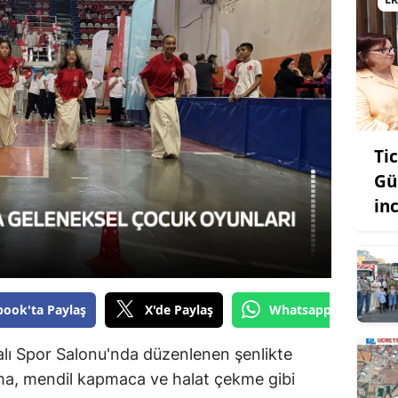
Bilecik
Bingöl
Bitlis
Bolu
Ti
Burdur
Gü
Bursa
in
Çanakkale
Çankırı
book'ta Paylaş
X'de Paylaş
Whatsapp'tan Gönde
Çorum
Denizli
ı Spor Salonu'nda düzenlenen şenlikte
lama, mendil kapmaca ve halat çekme gibi
Diyarbakır