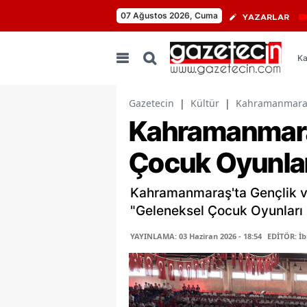
07 Ağustos 2026, Cuma
YAZARLAR
Ka
Gazetecin
|
Kültür
|
Kahramanmaraş'
Kahramanmara
Çocuk Oyunlar
Kahramanmaraş'ta Gençlik v
"Geleneksel Çocuk Oyunları 
YAYINLAMA: 03 Haziran 2026 - 18:54
EDİTÖR: İ