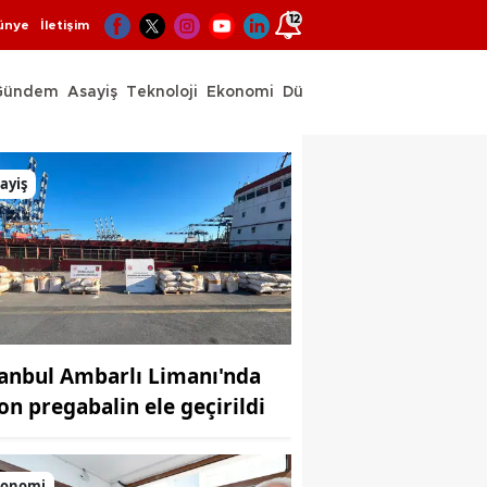
12
ünye
İletişim
Gündem
Asayiş
Teknoloji
Ekonomi
Dünya
Spor
ayiş
tanbul Ambarlı Limanı'nda
ton pregabalin ele geçirildi
konomi