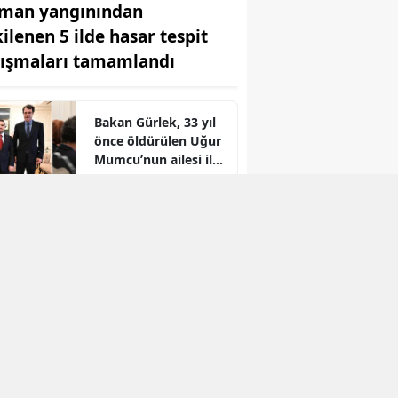
man yangınından
kilenen 5 ilde hasar tespit
lışmaları tamamlandı
Bakan Gürlek, 33 yıl
önce öldürülen Uğur
Mumcu’nun ailesi ile
r
bir araya geldi
Bosna-Hersek'ten
yola çıkan Filistin
Konvoyu
Kahramanmaraş'a
ulaştı