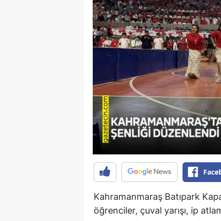
Face
Kahramanmaraş Batıpark Kapal
öğrenciler, çuval yarışı, ip at