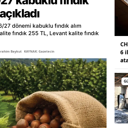
7 kabuklu fındık
 açıkladı
Samsun
Siirt
6/27 dönemi kabuklu fındık alım
kalite fındık 255 TL, Levant kalite fındık
Sinop
CH
Sivas
6 
brahim Baykut
KAYNAK: Gazetecin
Tekirdağ
at
Tokat
Trabzon
G
Tunceli
Şanlıurfa
Uşak
Van