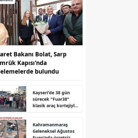
caret Bakanı Bolat, Sarp
mrük Kapısı'nda
celemelerde bulundu
Kayseri'de 38 gün
sürecek "Fuar38"
klasik araç kortejiyle
r
başladı
Kahramanmaraş
Geleneksel Ağustos
Fuarı’nda ücretsiz