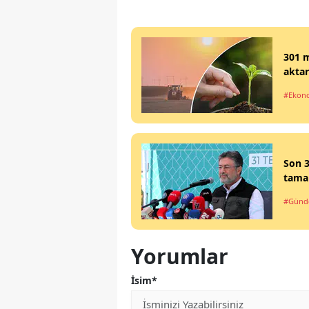
301 m
aktar
#Ekon
Son 
tama
#Gün
Yorumlar
İsim*