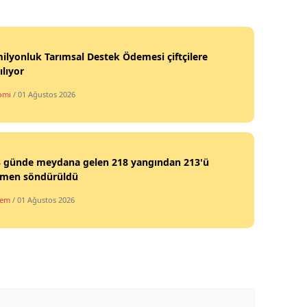
Mersin
İstanbul
ilyonluk Tarımsal Destek Ödemesi çiftçilere
ılıyor
İzmir
omi
/ 01 Ağustos 2026
Kars
Kastamonu
Kayseri
3 günde meydana gelen 218 yangından 213'ü
men söndürüldü
Kırklareli
dem
/ 01 Ağustos 2026
Kırşehir
Kocaeli
Konya
Kütahya