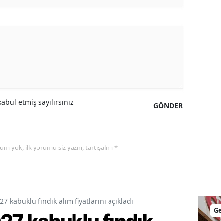
Malatya
Manisa
Kahramanmaraş
Mardin
Muğla
abul etmiş sayılırsınız
GÖNDER
Muş
Nevşehir
yorum yok, ilk yorumu siz yazın, tartışalım *
Niğde
Ordu
Rize
 kabuklu fındık alım fiyatlarını açıkladı
G
Sakarya