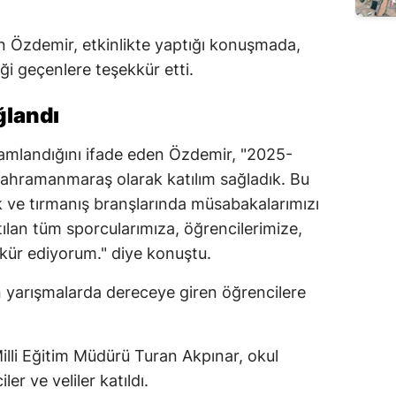
Edirne
n Özdemir, etkinlikte yaptığı konuşmada,
Elazığ
i geçenlere teşekkür etti.
Erzincan
ğlandı
Erzurum
amamlandığını ifade eden Özdemir, "2025-
Eskişehir
hramanmaraş olarak katılım sağladık. Bu
ık ve tırmanış branşlarında müsabakalarımızı
Gaziantep
tılan tüm sporcularımıza, öğrencilerimize,
Giresun
kür ediyorum." diye konuştu.
Gümüşhane
yarışmalarda dereceye giren öğrencilere
Hakkari
Hatay
li Eğitim Müdürü Turan Akpınar, okul
er ve veliler katıldı.
Isparta