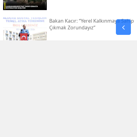
Bakan Kacır: “yerel Kalkınmaya Sahip
Çıkmak Zorundayız”
Uluslararası Bisiklet Turnuvası, Yarın
Kahramanmaraş’ta Başlıyor
1.029.595 Öğrenciyi Ilgilendiren Lgs
Yerleştirme Sonuçları Yayınlandı
Antalya'da Erdal Ediz Isimli Bir Kişi
Inşaatta Ölü Bulundu