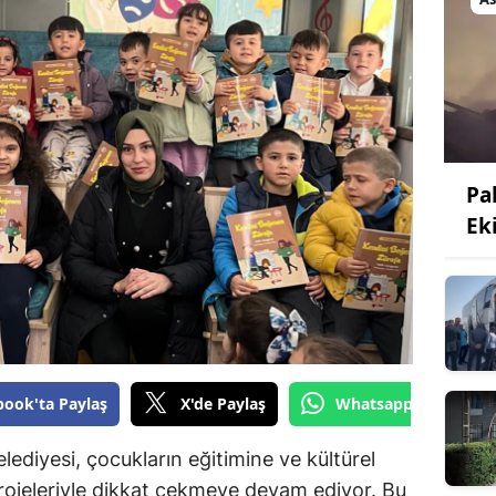
Bilecik
Bingöl
Bitlis
Bolu
Pa
Burdur
Ek
Bursa
Çanakkale
Çankırı
Çorum
book'ta Paylaş
X'de Paylaş
Whatsapp'tan Gönde
Denizli
diyesi, çocukların eğitimine ve kültürel
Diyarbakır
rojeleriyle dikkat çekmeye devam ediyor. Bu