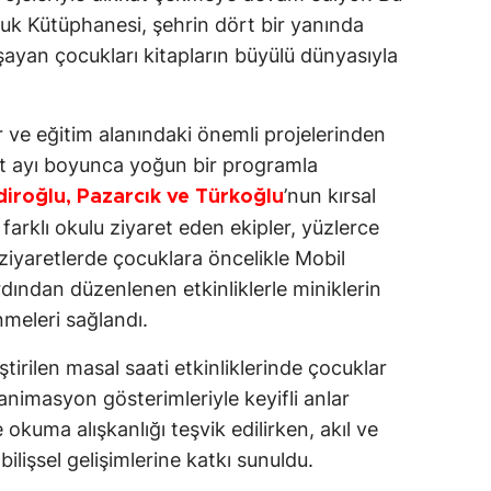
cuk Kütüphanesi, şehrin dört bir yanında
Edirne
aşayan çocukları kitapların büyülü dünyasıyla
Elazığ
Erzincan
r ve eğitim alanındaki önemli projelerinden
Erzurum
rt ayı boyunca yoğun bir programla
’nun kırsal
diroğlu, Pazarcık ve Türkoğlu
Eskişehir
arklı okulu ziyaret eden ekipler, yüzlerce
Gaziantep
 ziyaretlerde çocuklara öncelikle Mobil
dından düzenlenen etkinliklerle miniklerin
Giresun
meleri sağlandı.
Gümüşhane
rilen masal saati etkinliklerinde çocuklar
Hakkari
 animasyon gösterimleriyle keyifli anlar
okuma alışkanlığı teşvik edilirken, akıl ve
Hatay
ilişsel gelişimlerine katkı sunuldu.
Isparta