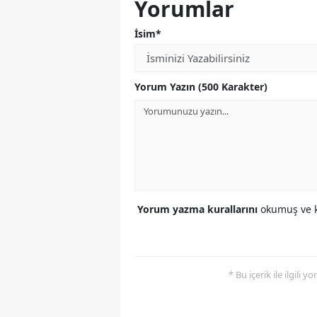
Yorumlar
İsim*
Yorum Yazın (500 Karakter)
Yorum yazma kurallarını
okumuş ve k
* Bu içerik ile ilgili 