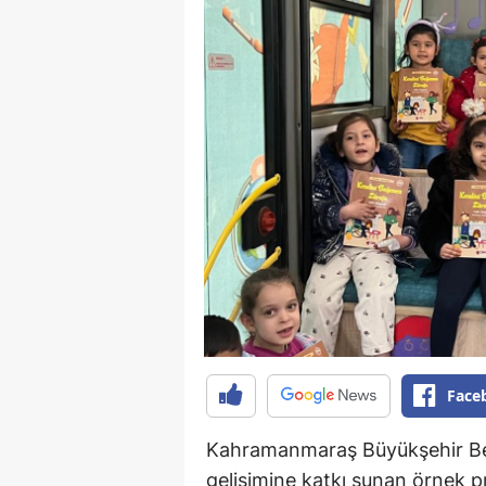
Face
Kahramanmaraş Büyükşehir Bele
gelişimine katkı sunan örnek p