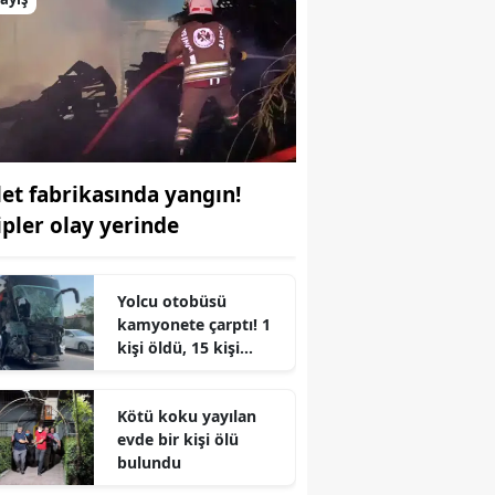
let fabrikasında yangın!
ipler olay yerinde
Yolcu otobüsü
kamyonete çarptı! 1
kişi öldü, 15 kişi
yaralandı
r
Kötü koku yayılan
evde bir kişi ölü
bulundu