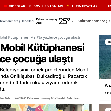
K
R
VİDEOLAR
DÖVİZ PİYASALARI
ALTIN FİYATLARI
Adana
25
°
Kahramanmaraş
hramanmaraş Haberleri
Kahramanmaraş
Açık
Adıyaman
Afyonkarahisar
obil Kütüphanesi Mart’ta yüzlerce çocuğa ulaştı
T
 Mobil Kütüphanesi
Ağrı
ce çocuğa ulaştı
Amasya
Ankara
elediyesinin örnek projelerinden Mobil
Antalya
nda Onikişubat, Dulkadiroğlu, Pazarcık
erinde 9 farklı okulu ziyaret ederek
Ya
Artvin
du.
re
Aydın
 Nur Tufan
KAYNAK: Kahramanmaraş Büyükşehir Belediyesi
Balıkesir
As