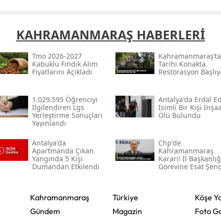
Samsun
KAHRAMANMARAŞ HABERLERİ
Siirt
Tmo 2026-2027
Kahramanmaraş’ta
Sinop
Kabuklu Fındık Alım
Tarihi Konakta
Fiyatlarını Açıkladı
Restorasyon Başlıy
Sivas
Tekirdağ
1.029.595 Öğrenciyi
Antalya'da Erdal Ed
Ilgilendiren Lgs
Isimli Bir Kişi Inşa
Yerleştirme Sonuçları
Ölü Bulundu
Tokat
Yayınlandı
Trabzon
Antalya'da
Chp'de
Apartmanda Çıkan
Kahramanmaraş
Tunceli
Yangında 5 Kişi
Kararı! İl Başkanlığ
Dumandan Etkilendi
Görevine Esat Şen
Atandı
Şanlıurfa
Kahramanmaraş
Türkiye
Köşe Ya
Uşak
Gündem
Magazin
Foto Ga
Van