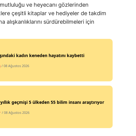
 mutluluğu ve heyecanı gözlerinden
Mersin
re çeşitli kitaplar ve hediyeler de takdim
İstanbul
 alışkanlıklarını sürdürebilmeleri için
İzmir
Kars
şındaki kadın keneden hayatını kaybetti
Kastamonu
ş
/ 08 Ağustos 2026
Kayseri
Kırklareli
Kırşehir
 yıllık geçmişi 5 ülkeden 55 bilim insanı araştırıyor
Kocaeli
r
/ 08 Ağustos 2026
Konya
Kütahya