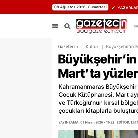
08 Ağustos 2026, Cumartesi
YAZARLA
Ka
Gazetecin
|
Kültür
|
Büyükşehir’in M
Büyükşehir’in
Mart’ta yüzler
Kahramanmaraş Büyükşehir B
Çocuk Kütüphanesi, Mart ayı
ve Türkoğlu’nun kırsal bölgel
çocukları kitaplarla buluştur
YAYINLAMA: 01 Nisan 2026 - 16:22
EDİTÖR: Elif