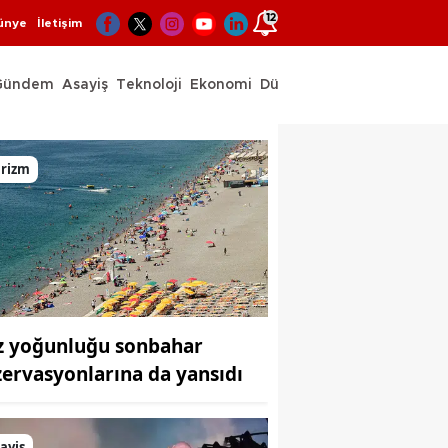
12
ünye
İletişim
Gündem
Asayiş
Teknoloji
Ekonomi
Dünya
Spor
urizm
z yoğunluğu sonbahar
zervasyonlarına da yansıdı
ayiş