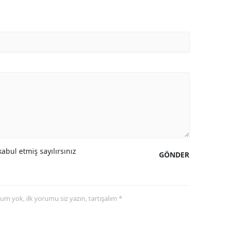
Malatya
Manisa
Kahramanmaraş
Mardin
Muğla
Muş
Nevşehir
abul etmiş sayılırsınız
GÖNDER
Niğde
Ordu
yorum yok, ilk yorumu siz yazın, tartışalım *
Rize
Sakarya