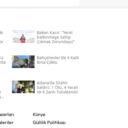
ki
Bakan Kacır: “yerel
Kalkınmaya Sahip
or
Çıkmak Zorundayız”
iz
Bahçelievler'de 4 Katlı
atta
Bina Çöktü
Adana'da Silahlı
Saldırı: 1 Ölü, 4 Yaralı
ı
Ve 6 Zanlı Tutuklandı!
gül
zarları
Künye
leriler
Gizlilik Politikası