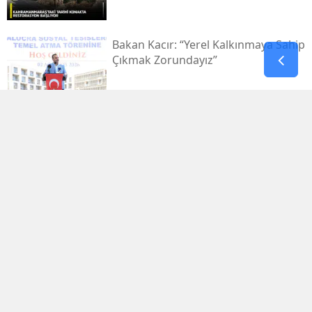
Bakan Kacır: “yerel Kalkınmaya Sahip
Çıkmak Zorundayız”
Uluslararası Bisiklet Turnuvası, Yarın
Kahramanmaraş’ta Başlıyor
1.029.595 Öğrenciyi Ilgilendiren Lgs
Yerleştirme Sonuçları Yayınlandı
Antalya'da Erdal Ediz Isimli Bir Kişi
Inşaatta Ölü Bulundu