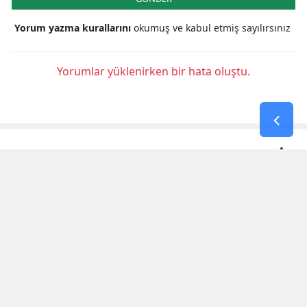
Yorum yazma kurallarını
okumuş ve kabul etmiş sayılırsınız
Yorumlar yüklenirken bir hata oluştu.
KAHRAMANMARAŞ HABERLERİ
3. Uluslararası Kahramanmaraş
Bisiklet Yarışı'nın Ilk Etabı
Tamamlandı
Tmo 2026-2027 Kabuklu Fındık Alım
Fiyatlarını Açıkladı