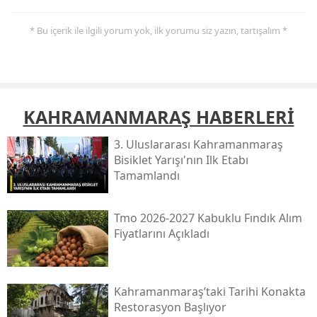
* Bu içerik ile ilgili yorum yok, ilk yorumu siz yazın, tartışalım *
KAHRAMANMARAŞ HABERLERİ
3. Uluslararası Kahramanmaraş
Bisiklet Yarışı'nın Ilk Etabı
Tamamlandı
Tmo 2026-2027 Kabuklu Fındık Alım
Fiyatlarını Açıkladı
Kahramanmaraş’taki Tarihi Konakta
Restorasyon Başlıyor