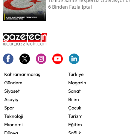
16 Ilde Sahte Ekspertiz Operasyonu!
6 Binden Fazla Iptal
Kahramanmaraş
Türkiye
Gündem
Magazin
Siyaset
Sanat
Asayiş
Bilim
Spor
Çocuk
Teknoloji
Turizm
Ekonomi
Eğitim
Dünya
Sağlık