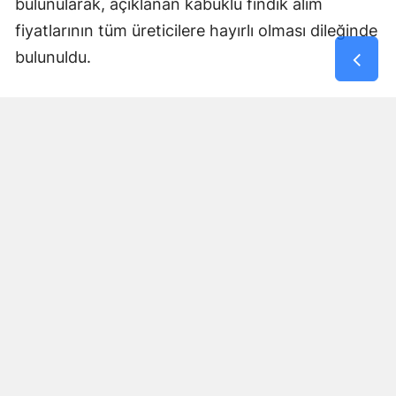
bulunularak, açıklanan kabuklu fındık alım
fiyatlarının tüm üreticilere hayırlı olması dileğinde
bulunuldu.
Yorumlar
İsim*
Yorum Yazın (500 Karakter)
GÖNDER