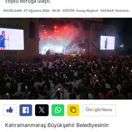
coşku doruğa ulaştı.
YAYINLAMA: 07 Ağustos 2026 - 08:39
EDİTÖR: Sonay Baykut
KAYNAK: Kahramanm
Kahramanmaraş Büyükşehir Belediyesinin