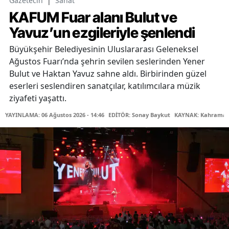
Gazetecin
|
Sanat
KAFUM Fuar alanı Bulut ve
Yavuz’un ezgileriyle şenlendi
Büyükşehir Belediyesinin Uluslararası Geleneksel
Ağustos Fuarı’nda şehrin sevilen seslerinden Yener
Bulut ve Haktan Yavuz sahne aldı. Birbirinden güzel
eserleri seslendiren sanatçılar, katılımcılara müzik
ziyafeti yaşattı.
YAYINLAMA: 06 Ağustos 2026 - 14:46
EDİTÖR: Sonay Baykut
KAYNAK: Kahramanm