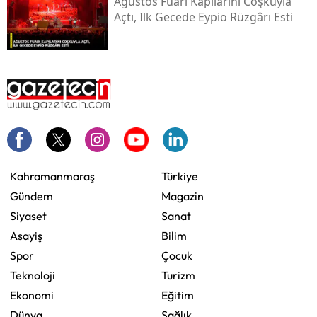
Ağustos Fuarı Kapılarını Coşkuyla
Açtı, Ilk Gecede Eypio Rüzgârı Esti
Kahramanmaraş
Türkiye
Gündem
Magazin
Siyaset
Sanat
Asayiş
Bilim
Spor
Çocuk
Teknoloji
Turizm
Ekonomi
Eğitim
Dünya
Sağlık