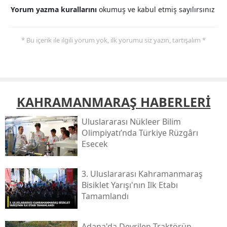
Yorum yazma kurallarını
okumuş ve kabul etmiş sayılırsınız
* Bu içerik ile ilgili yorum yok, ilk yorumu siz yazın, tartışalım *
KAHRAMANMARAŞ HABERLERİ
Uluslararası Nükleer Bilim
Olimpiyatı’nda Türkiye Rüzgârı
Esecek
3. Uluslararası Kahramanmaraş
Bisiklet Yarışı'nın Ilk Etabı
Tamamlandı
Adana'da Devrilen Traktörün