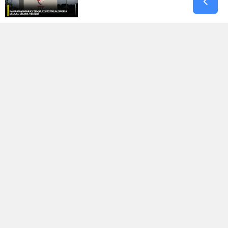
Kahramanmaraş’taki Tarihi Konakta
Restorasyon Başlıyor
Bakan Kacır: “yerel Kalkınmaya Sahip
Çıkmak Zorundayız”
Uluslararası Bisiklet Turnuvası, Yarın
Kahramanmaraş’ta Başlıyor
1.029.595 Öğrenciyi Ilgilendiren Lgs
Yerleştirme Sonuçları Yayınlandı