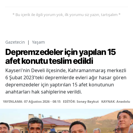
* Bu içerik ile ilgili yorum yok, ilk yorumu siz yazın, tartışalım *
Gazetecin
|
Yaşam
Depremzedeler için yapılan 15
afet konutu teslim edildi
Kayseri'nin Develi ilçesinde, Kahramanmaraş merkezli
6 Şubat 2023'teki depremlerde evleri ağır hasar gören
depremzedeler için yaptırılan 15 afet konutunun
anahtarları hak sahiplerine verildi.
YAYINLAMA: 07 Ağustos 2026 - 08:15
EDİTÖR: Sonay Baykut
KAYNAK: Anadolu A