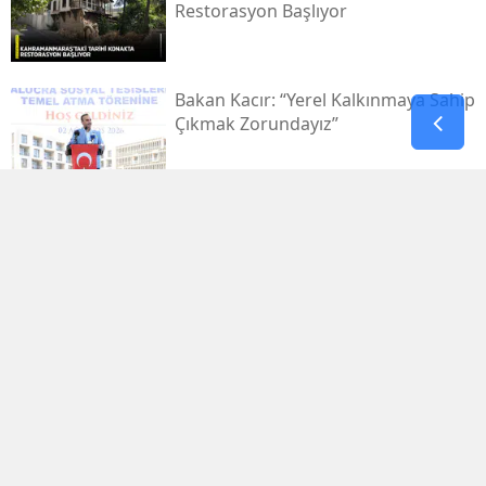
Restorasyon Başlıyor
Bakan Kacır: “yerel Kalkınmaya Sahip
Çıkmak Zorundayız”
Uluslararası Bisiklet Turnuvası, Yarın
Kahramanmaraş’ta Başlıyor
1.029.595 Öğrenciyi Ilgilendiren Lgs
Yerleştirme Sonuçları Yayınlandı
Antalya'da Erdal Ediz Isimli Bir Kişi
Inşaatta Ölü Bulundu