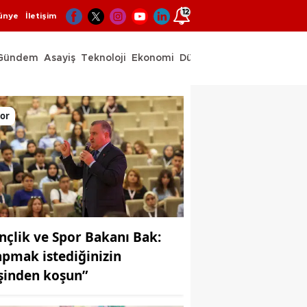
12
ünye
İletişim
Gündem
Asayiş
Teknoloji
Ekonomi
Dünya
Spor
or
nçlik ve Spor Bakanı Bak:
apmak istediğinizin
şinden koşun”