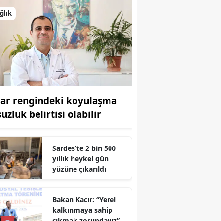
ğlık
rar rengindeki koyulaşma
uzluk belirtisi olabilir
Sardes’te 2 bin 500
yıllık heykel gün
yüzüne çıkarıldı
r
Bakan Kacır: “Yerel
kalkınmaya sahip
çıkmak zorundayız”