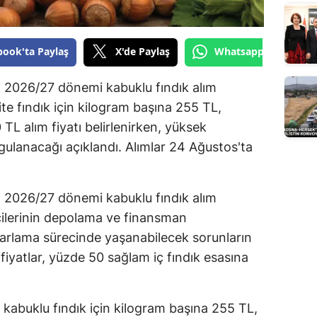
Yozgat
book'ta Paylaş
X'de Paylaş
Whatsapp'tan Gönde
Zonguldak
Aksaray
, 2026/27 dönemi kabuklu fındık alım
ite fındık için kilogram başına 255 TL,
Bayburt
0 TL alım fiyatı belirlenirken, yüksek
Karaman
gulanacağı açıklandı. Alımlar 24 Ağustos'ta
Kırıkkale
, 2026/27 dönemi kabuklu fındık alım
Batman
ticilerinin depolama ve finansman
Şırnak
azarlama sürecinde yaşanabilecek sorunların
 fiyatlar, yüzde 50 sağlam iç fındık esasına
Bartın
Ardahan
kabuklu fındık için kilogram başına 255 TL,
Iğdır