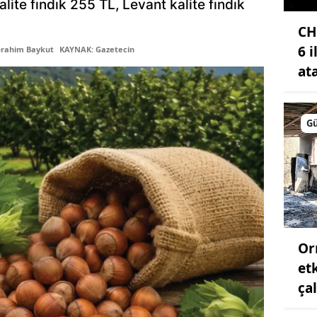
kalite fındık 255 TL, Levant kalite fındık
Samsun
CH
6 
brahim Baykut
KAYNAK: Gazetecin
Siirt
at
Sinop
Sivas
G
Tekirdağ
Tokat
Trabzon
Tunceli
Or
Şanlıurfa
et
Uşak
ça
Van