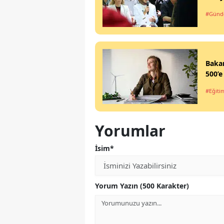
#Gün
Bakan
500’e
#Eğiti
Yorumlar
İsim*
Yorum Yazın (500 Karakter)