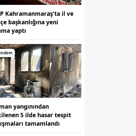
P Kahramanmaraş'ta il ve
ilçe başkanlığına yeni
ama yaptı
ündem
man yangınından
kilenen 5 ilde hasar tespit
lışmaları tamamlandı