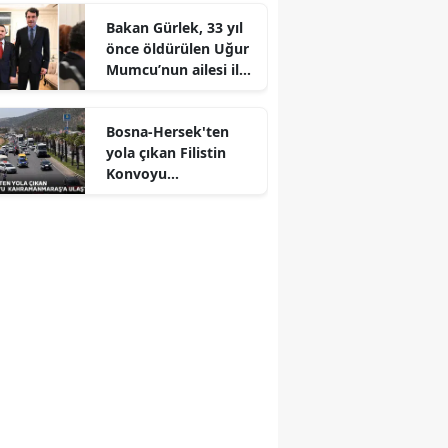
Bakan Gürlek, 33 yıl
önce öldürülen Uğur
Mumcu’nun ailesi ile
r
bir araya geldi
Bosna-Hersek'ten
yola çıkan Filistin
Konvoyu
Kahramanmaraş'a
ulaştı