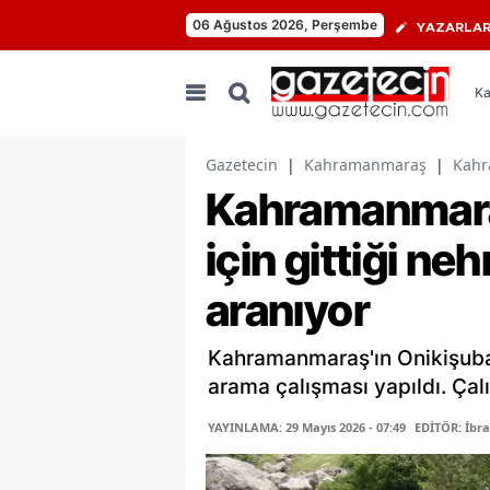
06 Ağustos 2026, Perşembe
YAZARLA
Ka
Gazetecin
|
Kahramanmaraş
|
Kahr
Kahramanmara
için gittiği ne
aranıyor
Kahramanmaraş'ın Onikişubat
arama çalışması yapıldı. Ça
YAYINLAMA: 29 Mayıs 2026 - 07:49
EDİTÖR: İbr