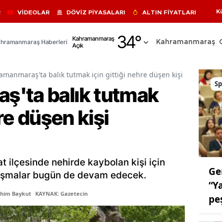
K
R
VİDEOLAR
DÖVİZ PİYASALARI
ALTIN FİYATLARI
Adana
34
°
Kahramanmaraş
hramanmaraş Haberleri
Kahramanmaraş
Açık
Adıyaman
Afyonkarahisar
amanmaraş'ta balık tutmak için gittiği nehre düşen kişi aranıyor
Sp
ş'ta balık tutmak
Ağrı
hre düşen kişi
Amasya
Ankara
Antalya
 ilçesinde nehirde kaybolan kişi için
Ge
Artvin
lışmalar bugün de devam edecek.
“Y
Aydın
ahim Baykut
KAYNAK: Gazetecin
pe
Balıkesir