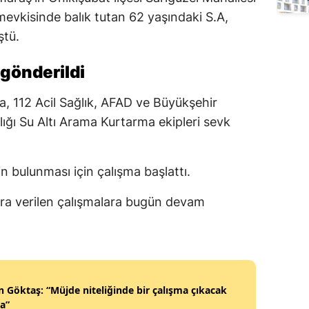
evkisinde balık tutan 62 yaşındaki S.A,
Edirne
ştü.
Elazığ
 gönderildi
Erzincan
, 112 Acil Sağlık, AFAD ve Büyükşehir
Erzurum
lığı Su Altı Arama Kurtarma ekipleri sevk
Eskişehir
Gaziantep
in bulunması için çalışma başlattı.
Giresun
ra verilen çalışmalara bugün devam
Gümüşhane
Hakkari
Hatay
 Göktaş: “Müjde niteliğinde bir çalışma çıkacak
Isparta
a”