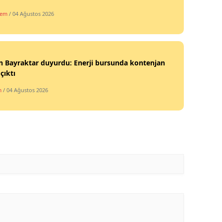
Mersin
dem
/ 04 Ağustos 2026
İstanbul
İzmir
 Bayraktar duyurdu: Enerji bursunda kontenjan
 çıktı
Kars
m
/ 04 Ağustos 2026
Kastamonu
Kayseri
Kırklareli
Kırşehir
Kocaeli
Konya
Kütahya