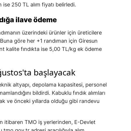
 ise 250 TL alım fiyatı belirledi.
Yalova
dığa ilave ödeme
Karabük
ımanın üzerindeki ürünler için üreticilere
Kilis
. Buna göre her +1 randıman için Giresun
Osmaniye
ant kalite fındıkta ise 5,00 TL/kg ek ödeme
Düzce
ğustos'ta başlayacak
eknik altyapı, depolama kapasitesi, personel
amlandığını bildirdi. Kabuklu fındık alımları
k ve önceki yıllarda olduğu gibi randevu
en itibaren TMO iş yerlerinden, E-Devlet
tmo.gov.tr adresi aracılığıyla alım