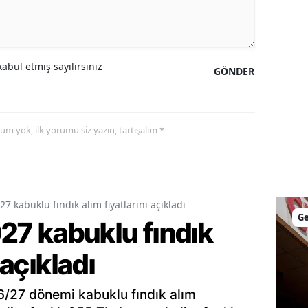
Malatya
Manisa
abul etmiş sayılırsınız
GÖNDER
Kahramanmaraş
Mardin
yorum yok, ilk yorumu siz yazın, tartışalım *
Muğla
Muş
Nevşehir
 kabuklu fındık alım fiyatlarını açıkladı
G
Niğde
7 kabuklu fındık
Ordu
 açıkladı
Rize
6/27 dönemi kabuklu fındık alım
Sakarya