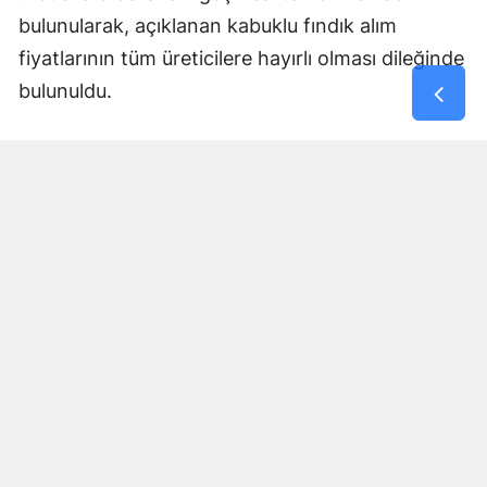
bulunularak, açıklanan kabuklu fındık alım
fiyatlarının tüm üreticilere hayırlı olması dileğinde
bulunuldu.
Yorumlar
İsim*
Yorum Yazın (500 Karakter)
GÖNDER