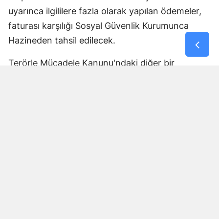
uyarınca ilgililere fazla olarak yapılan ödemeler,
faturası karşılığı Sosyal Güvenlik Kurumunca
Hazineden tahsil edilecek.
Terörle Mücadele Kanunu'ndaki diğer bir
düzenlemeyle, terör eylemleri nedeniyle
yaralanmış olmakla birlikte ilgili mevzuata göre
malul sayılmayan ancak Nizamname hükümlerine
göre derece tespiti yapılan kişilerin gösterge
tablosu güncellenerek bağlanan aylık miktarları
artırılacak.
Ayrıca 15 Temmuz darbe girişiminde ve ayrıca
terörle mücadele kapsamında yaralanıp malul
sayılmamakla birlikte derece tespiti yapılanların
aylıklarına esas gösterge rakamları yükseltilecek.