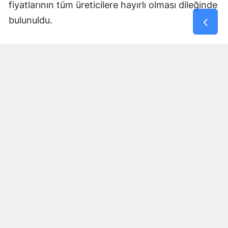
fiyatlarının tüm üreticilere hayırlı olması dileğinde
bulunuldu.
Yorumlar
İsim*
Yorum Yazın (500 Karakter)
GÖNDER
Yorum yazma kurallarını
okumuş ve kabul etmiş sayılırsınız