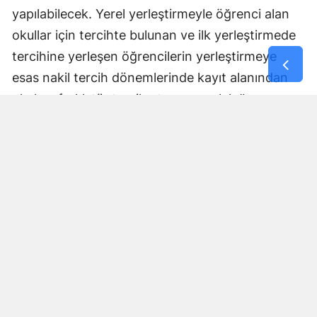
yapılabilecek. Yerel yerleştirmeyle öğrenci alan
okullar için tercihte bulunan ve ilk yerleştirmede
tercihine yerleşen öğrencilerin yerleştirmeye
esas nakil tercih dönemlerinde kayıt alanından
okul ve farklı tür tercih etme zorunluluğu
bulunmayacak ancak tercihlerine yerleşemeyen
öğrenciler, yerleştirmeye esas nakil tercihlerinde
ilk 2 okulu kayıt alanından seçmek suretiyle en
fazla 3 okul tercihinde bulunabilecek. Yapılan
tercihlerde aynı okul türünden en fazla 2 okul
seçilebilecek.
Nakil süreci
Yerleştirmeye esas 1. nakil için tercihler 5-7
Ağustos tarihleri arasında yapılacak ve 1. nakil