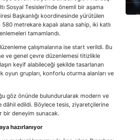
tı Sosyal Tesisleri’nde önemli bir aşama
Edirne
iresi Başkanlığı koordinesinde yürütülen
Elazığ
580 metrekare kapalı alana sahip, iki katlı
zenlemeleri tamamlandı.
Erzincan
Erzurum
üzenleme çalışmalarına ise start verildi. Bu
e ve genel çevre düzenlemesi titizlikle
Eskişehir
aşın keyif alabileceği şekilde tasarlanan
Gaziantep
cuk oyun grupları, konforlu oturma alanları ve
Giresun
uğu göz önünde bulundurularak modern ve
Gümüşhane
 dâhil edildi. Böylece tesis, ziyaretçilerine
Hakkari
ir bir deneyim sunacak.
Hatay
aya hazırlanıyor
Isparta