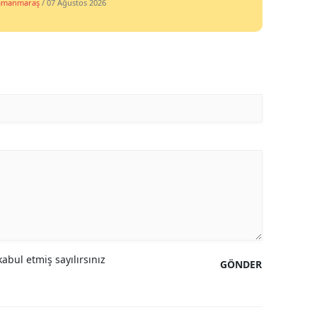
amanmaraş
/ 07 Ağustos 2026
Malatya
Manisa
Kahramanmaraş
Mardin
Muğla
Muş
Nevşehir
Niğde
Ordu
abul etmiş sayılırsınız
GÖNDER
Rize
Sakarya