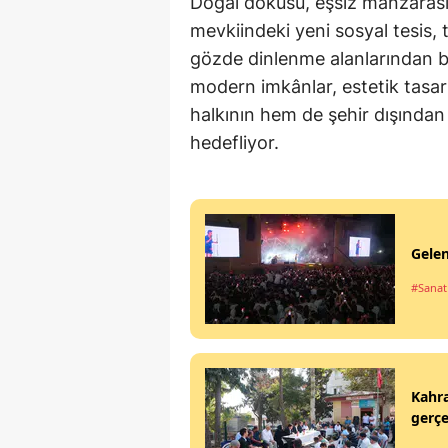
Doğal dokusu, eşsiz manzarası
mevkiindeki yeni sosyal tesis
gözde dinlenme alanlarından bir
modern imkânlar, estetik tasar
halkının hem de şehir dışından
hedefliyor.
Gelen
#Sanat
Kahra
gerçe