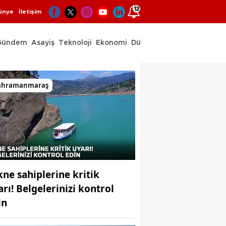
12
ünye
İletişim
Gündem
Asayiş
Teknoloji
Ekonomi
Dünya
Spor
ahramanmaraş
kne sahiplerine kritik
arı! Belgelerinizi kontrol
in