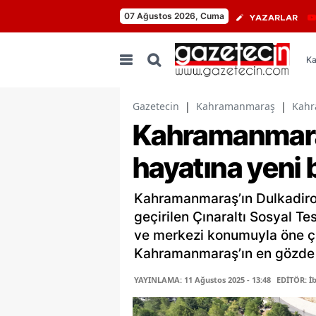
07 Ağustos 2026, Cuma
YAZARLAR
Ka
Gazetecin
|
Kahramanmaraş
|
Kahr
Kahramanmara
hayatına yeni 
Kahramanmaraş’ın Dulkadiroğ
geçirilen Çınaraltı Sosyal Te
ve merkezi konumuyla öne ç
Kahramanmaraş’ın en gözde s
YAYINLAMA: 11 Ağustos 2025 - 13:48
EDİTÖR: İ