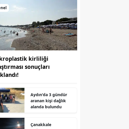
enel
roplastik kirliliği
aştırması sonuçları
ıklandı!
Aydın'da 3 gündür
aranan kişi dağlık
r
alanda bulundu
Çanakkale