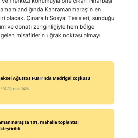
 ve merkezi konumuyla öne çıkan Pınarbaşı
Mersin
, tamamlandığında Kahramanmaraş’ın en
i olacak. Çınaraltı Sosyal Tesisleri, sunduğu
İstanbul
ım ve donatı zenginliğiyle hem bölge
İzmir
 gelen misafirlerin uğrak noktası olmayı
Kars
Kastamonu
Kayseri
eksel Ağustos Fuarı’nda Madrigal coşkusu
Kırklareli
/ 07 Ağustos 2026
Kırşehir
Kocaeli
Konya
manmaraş’ta 101. mahalle toplantısı
kleştirildi
Kütahya