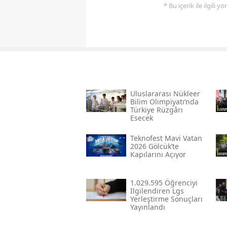
* Bu içerik ile ilgili 
Uluslararası Nükleer
Bilim Olimpiyatı’nda
Türkiye Rüzgârı
Esecek
Teknofest Mavi Vatan
2026 Gölcük’te
Kapılarını Açıyor
1.029.595 Öğrenciyi
Ilgilendiren Lgs
Yerleştirme Sonuçları
Yayınlandı