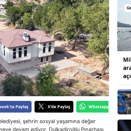
Bilecik
G
Bingöl
Bitlis
Bolu
Burdur
Mik
Bursa
ar
aç
Çanakkale
Çankırı
Çorum
book'ta Paylaş
X'de Paylaş
Whatsapp'tan Gönde
Denizli
ediyesi, şehrin sosyal yaşamına değer
Diyarbakır
rmeye devam ediyor. Dulkadiroğlu Pınarbaşı