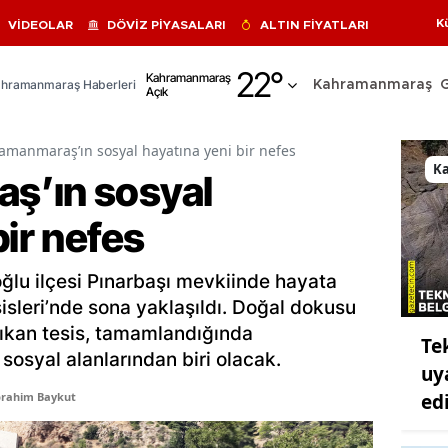
K
VİDEOLAR
DÖVİZ PİYASALARI
ALTIN FİYATLARI
Adana
22
°
Kahramanmaraş
hramanmaraş Haberleri
Kahramanmaraş
Açık
Adıyaman
Afyonkarahisar
amanmaraş’ın sosyal hayatına yeni bir nefes
K
ş’ın sosyal
Ağrı
bir nefes
Amasya
Ankara
lu ilçesi Pınarbaşı mevkiinde hayata
Antalya
sisleri’nde sona yaklaşıldı. Doğal dokusu
ıkan tesis, tamamlandığında
Te
Artvin
osyal alanlarından biri olacak.
uy
Aydın
ed
brahim Baykut
Balıkesir