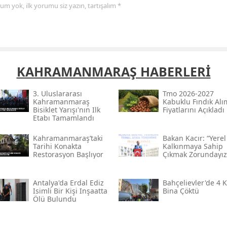
yorum yok, ilk yorumu siz yazın, tartışalım *
Samsun
Siirt
Sinop
KAHRAMANMARAŞ HABERLERİ
Sivas
3. Uluslararası
Tmo 2026-2027
Tekirdağ
Kahramanmaraş
Kabuklu Fındık Alı
Bisiklet Yarışı'nın Ilk
Fiyatlarını Açıkladı
Etabı Tamamlandı
Tokat
Kahramanmaraş’taki
Bakan Kacır: “yerel
Trabzon
Tarihi Konakta
Kalkınmaya Sahip
Restorasyon Başlıyor
Çıkmak Zorundayız
Tunceli
Antalya'da Erdal Ediz
Bahçelievler'de 4 K
Şanlıurfa
Isimli Bir Kişi Inşaatta
Bina Çöktü
Ölü Bulundu
Uşak
Van