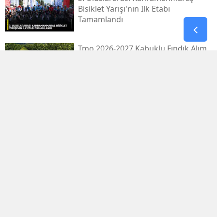
Bisiklet Yarışı'nın Ilk Etabı
Tamamlandı
Tmo 2026-2027 Kabuklu Fındık Alım
Fiyatlarını Açıkladı
Kahramanmaraş’taki Tarihi Konakta
Restorasyon Başlıyor
1.029.595 Öğrenciyi Ilgilendiren Lgs
Yerleştirme Sonuçları Yayınlandı
Antalya'da Erdal Ediz Isimli Bir Kişi
Inşaatta Ölü Bulundu