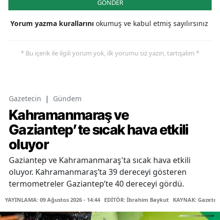
GÖNDER
Yorum yazma kurallarını
okumuş ve kabul etmiş sayılırsınız
* Bu içerik ile ilgili yorum yok, ilk yorumu siz yazın, tartışalım *
Gazetecin
|
Gündem
Kahramanmaraş ve
Gaziantep’te sıcak hava etkili
oluyor
Gaziantep ve Kahramanmaraş'ta sıcak hava etkili
oluyor. Kahramanmaraş’ta 39 dereceyi gösteren
termometreler Gaziantep’te 40 dereceyi gördü.
YAYINLAMA: 09 Ağustos 2026 - 14:44
EDİTÖR: İbrahim Baykut
KAYNAK: Gazetec