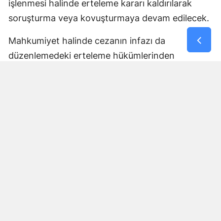
işlenmesi halinde erteleme kararı kaldırılarak
soruşturma veya kovuşturmaya devam edilecek.
Mahkumiyet halinde cezanın infazı da
düzenlemedeki erteleme hükümlerinden
yararlanamayacak ve mahkumiyetin bütün
sonuçları doğacak. Belirlenen sürenin yeni bir
suç işlenmeden tamamlanması halinde ise
kovuşturma yapılmasına yer olmadığı veya
düşme kararı verilecek.
Cumhuriyet savcılarının erteleme kararlarına
karşı kanun yollarına başvurma hakkı bulunanlar
2 hafta içinde sulh ceza hakimliğine
başvurabilecek. Mahkemelerin kovuşturmanın
ertelenmesine ilişkin kararlarına karşı da aynı