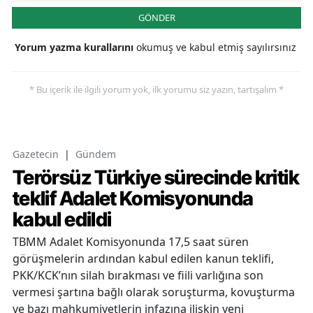
GÖNDER
Yorum yazma kurallarını
okumuş ve kabul etmiş sayılırsınız
* Bu içerik ile ilgili yorum yok, ilk yorumu siz yazın, tartışalım *
Gazetecin
|
Gündem
Terörsüz Türkiye sürecinde kritik
teklif Adalet Komisyonunda
kabul edildi
TBMM Adalet Komisyonunda 17,5 saat süren
görüşmelerin ardından kabul edilen kanun teklifi,
PKK/KCK’nın silah bırakması ve fiili varlığına son
vermesi şartına bağlı olarak soruşturma, kovuşturma
ve bazı mahkumiyetlerin infazına ilişkin yeni