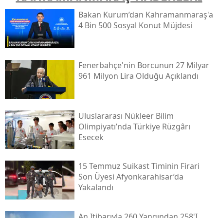
Bakan Kurum’dan Kahramanmaraş'a
4 Bin 500 Sosyal Konut Müjdesi
Fenerbahçe'nin Borcunun 27 Milyar
961 Milyon Lira Olduğu Açıklandı
Uluslararası Nükleer Bilim
Olimpiyatı’nda Türkiye Rüzgârı
Esecek
15 Temmuz Suikast Timinin Firari
Son Üyesi Afyonkarahisar’da
Yakalandı
An Itibarıyla 260 Yangından 258'i