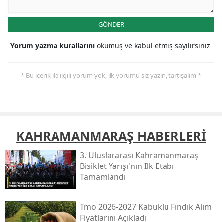
GÖNDER
Yorum yazma kurallarını
okumuş ve kabul etmiş sayılırsınız
* Bu içerik ile ilgili yorum yok, ilk yorumu siz yazın, tartışalım *
KAHRAMANMARAŞ HABERLERİ
3. Uluslararası Kahramanmaraş
Bisiklet Yarışı'nın Ilk Etabı
Tamamlandı
Tmo 2026-2027 Kabuklu Fındık Alım
Fiyatlarını Açıkladı