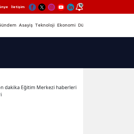
12
ünye
İletişim
Gündem
Asayiş
Teknoloji
Ekonomi
Dünya
Spor
 son dakika Eğitim Merkezi haberleri
ri