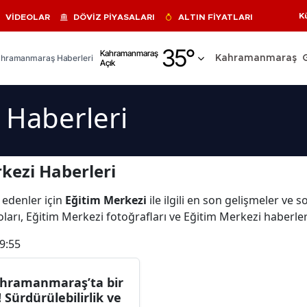
K
VİDEOLAR
DÖVİZ PİYASALARI
ALTIN FİYATLARI
Adana
35
°
Kahramanmaraş
hramanmaraş Haberleri
Kahramanmaraş
Açık
Adıyaman
Afyonkarahisar
 Haberleri
Ağrı
Amasya
kezi Haberleri
Ankara
 edenler için
Eğitim Merkezi
ile ilgili en son gelişmeler ve
Antalya
ları, Eğitim Merkezi fotoğrafları ve Eğitim Merkezi haberle
Artvin
9:55
Aydın
hramanmaraş’ta bir
Balıkesir
k! Sürdürülebilirlik ve