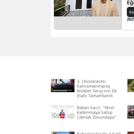
Eğ
Ka
202
3. Uluslararası
Kahramanmaraş
Bisiklet Yarışı'nın Ilk
Etabı Tamamlandı
Bakan Kacır: “yerel
Kalkınmaya Sahip
Çıkmak Zorundayız”
Bahçelievler'de 4 Katlı