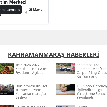
itim Merkezi
Bilecik
hramanmaraş
28 Mayıs
Bingöl
5
Bitlis
Bolu
Burdur
KAHRAMANMARAŞ HABERLERİ
Bursa
Çanakkale
Tmo 2026-2027
Kastamonu'da
Kabuklu Fındık Alım
Otomobil Menfeze
Fiyatlarını Açıkladı
Çarptı! 2 Kişi Öldü,
Çankırı
Kişi Yaralandı
Çorum
Uluslararası Bisiklet
1.029.595 Öğrenciy
Turnuvası, Yarın
Ilgilendiren Lgs
Denizli
Kahramanmaraş’ta
Yerleştirme Sonuçl
Başlıyor
Yayınlandı
Diyarbakır
Bakan Yumaklı'dan
Chp'de