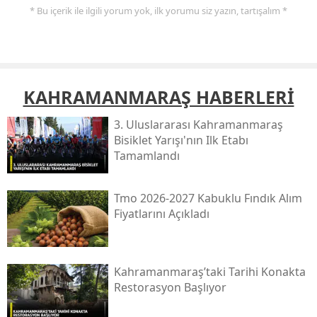
* Bu içerik ile ilgili yorum yok, ilk yorumu siz yazın, tartışalım *
KAHRAMANMARAŞ HABERLERİ
3. Uluslararası Kahramanmaraş
Bisiklet Yarışı'nın Ilk Etabı
Tamamlandı
Tmo 2026-2027 Kabuklu Fındık Alım
Fiyatlarını Açıkladı
Kahramanmaraş’taki Tarihi Konakta
Restorasyon Başlıyor