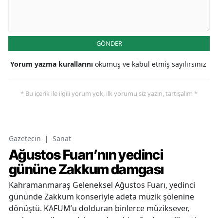
GÖNDER
Yorum yazma kurallarını
okumuş ve kabul etmiş sayılırsınız
* Bu içerik ile ilgili yorum yok, ilk yorumu siz yazın, tartışalım *
Gazetecin
|
Sanat
Ağustos Fuarı’nın yedinci
gününe Zakkum damgası
Kahramanmaraş Geleneksel Ağustos Fuarı, yedinci
gününde Zakkum konseriyle adeta müzik şölenine
dönüştü. KAFUM’u dolduran binlerce müziksever,