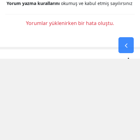
Yorum yazma kurallarını
okumuş ve kabul etmiş sayılırsınız
Yorumlar yüklenirken bir hata oluştu.
KAHRAMANMARAŞ HABERLERİ
3. Uluslararası Kahramanmaraş
Bisiklet Yarışı'nın Ilk Etabı
Tamamlandı
Tmo 2026-2027 Kabuklu Fındık Alım
Fiyatlarını Açıkladı
Kahramanmaraş’taki Tarihi Konakta