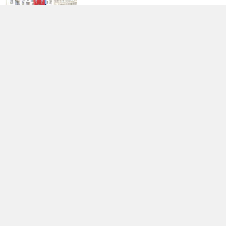
Uluslararası Bisiklet Turnuvası, Yarın
Kahramanmaraş’ta Başlıyor
1.029.595 Öğrenciyi Ilgilendiren Lgs
Yerleştirme Sonuçları Yayınlandı
Antalya'da Erdal Ediz Isimli Bir Kişi
Inşaatta Ölü Bulundu
Bahçelievler'de 4 Katlı Bina Çöktü