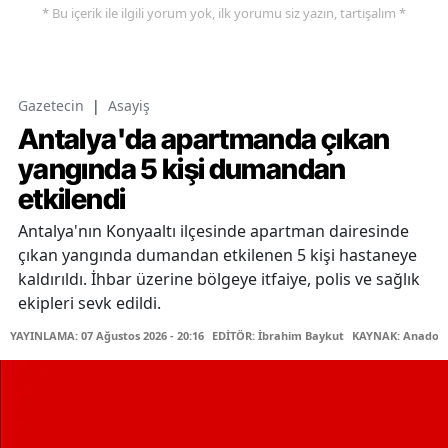
* Bu içerik ile ilgili yorum yok, ilk yorumu siz yazın, tartışalım *
Gazetecin
|
Asayiş
Antalya'da apartmanda çıkan
yangında 5 kişi dumandan
etkilendi
Antalya'nın Konyaaltı ilçesinde apartman dairesinde
çıkan yangında dumandan etkilenen 5 kişi hastaneye
kaldırıldı. İhbar üzerine bölgeye itfaiye, polis ve sağlık
ekipleri sevk edildi.
YAYINLAMA: 07 Ağustos 2026 - 20:16
EDİTÖR: İbrahim Baykut
KAYNAK: Anadolu