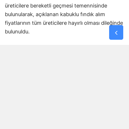
üreticilere bereketli geçmesi temennisinde
bulunularak, açıklanan kabuklu fındık alım
fiyatlarının tüm üreticilere hayırlı olması dileğinde
bulunuldu.
Yorumlar
İsim*
Yorum Yazın (500 Karakter)