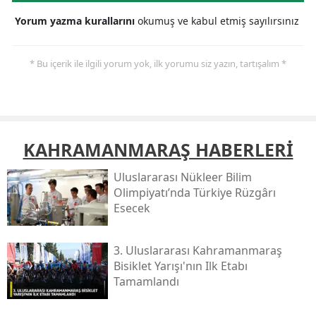
Yorum yazma kurallarını
okumuş ve kabul etmiş sayılırsınız
* Bu içerik ile ilgili yorum yok, ilk yorumu siz yazın, tartışalım *
KAHRAMANMARAŞ HABERLERİ
Uluslararası Nükleer Bilim
Olimpiyatı’nda Türkiye Rüzgârı
Esecek
3. Uluslararası Kahramanmaraş
Bisiklet Yarışı'nın Ilk Etabı
Tamamlandı