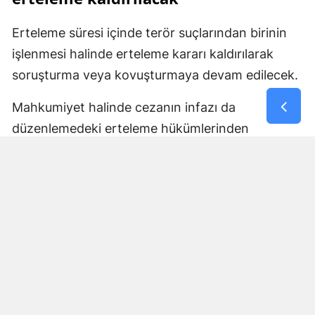
Erteleme süresi içinde terör suçlarından birinin
işlenmesi halinde erteleme kararı kaldırılarak
soruşturma veya kovuşturmaya devam edilecek.
Mahkumiyet halinde cezanın infazı da
düzenlemedeki erteleme hükümlerinden
yararlanamayacak ve mahkumiyetin bütün
sonuçları doğacak. Belirlenen sürenin yeni bir
suç işlenmeden tamamlanması halinde ise
kovuşturma yapılmasına yer olmadığı veya
düşme kararı verilecek.
Cumhuriyet savcılarının erteleme kararlarına
karşı kanun yollarına başvurma hakkı bulunanlar
2 hafta içinde sulh ceza hakimliğine