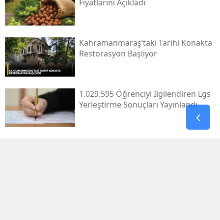
Fiyatlarını Açıkladı
Kahramanmaraş’taki Tarihi Konakta
Restorasyon Başlıyor
1.029.595 Öğrenciyi Ilgilendiren Lgs
Yerleştirme Sonuçları Yayınlandı
Antalya'da Erdal Ediz Isimli Bir Kişi
Inşaatta Ölü Bulundu
Bahçelievler'de 4 Katlı Bina Çöktü