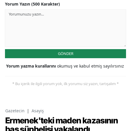
Yorum Yazın (500 Karakter)
GÖNDER
Yorum yazma kurallarını
okumuş ve kabul etmiş sayılırsınız
* Bu içerik ile ilgili yorum yok, ilk yorumu siz yazın, tartışalım *
Gazetecin
|
Asayiş
Ermenek'teki maden kazasının
baş şüphelisi yakalandı