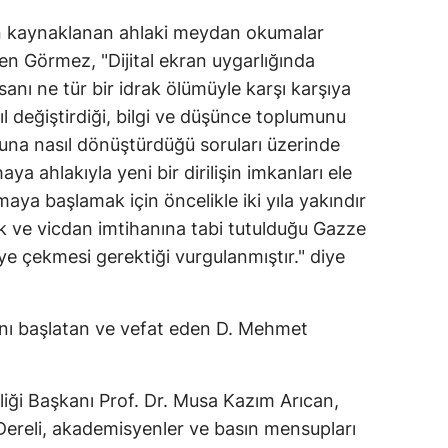
Mersin
den kaynaklanan ahlaki meydan okumalar
n Görmez, "Dijital ekran uygarlığında
İstanbul
sanı ne tür bir idrak ölümüyle karşı karşıya
İzmir
ıl değiştirdiği, bilgi ve düşünce toplumunu
una nasıl dönüştürdüğü soruları üzerinde
Kars
a ahlakıyla yeni bir dirilişin imkanları ele
Kastamonu
maya başlamak için öncelikle iki yıla yakındır
k ve vicdan imtihanına tabi tutulduğu Gazze
Kayseri
e çekmesi gerektiği vurgulanmıştır." diye
Kırklareli
Kırşehir
'nı başlatan ve vefat eden D. Mehmet
Kocaeli
Konya
liği Başkanı Prof. Dr. Musa Kazım Arıcan,
Dereli, akademisyenler ve basın mensupları
Kütahya