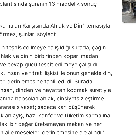
plantısında şuranın 13 maddelik sonuç
Edirne
Elazığ
umaları Karşısında Ahlak ve Din" temasıyla
Erzincan
Görmez, şunları söyledi:
Erzurum
in teşhis edilmeye çalışıldığı şurada, çağın
hlak ve dinin birbirinden koparılmadan
Eskişehir
e cevap gücü tespit edilmeye çalışıldı.
Gaziantep
, insan ve fıtrat ilişkisi ile onun genelde din,
eri derinlemesine tahlil edildi. Şurada
Giresun
n insan, dinden ve hayattan kopmak suretiyle
Gümüşhane
nına hapsolan ahlak, cinsiyetsizleştirme
ararası siyaset; sadece karı düşünerek
Hakkari
k anlayış, haz, konfor ve tüketim sarmalına
Hatay
ahlaki bir değer üretemeyen mekan ve her
Isparta
aile meseleleri derinlemesine ele alındı."