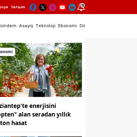
12
ünye
İletişim
Gündem
Asayiş
Teknoloji
Ekonomi
Dünya
Spor
konomi
ziantep'te enerjisini
öpten" alan seradan yıllık
 ton hasat