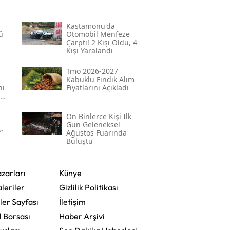
Kastamonu'da
ü
Otomobil Menfeze
Çarptı! 2 Kişi Öldü, 4
Kişi Yaralandı
Tmo 2026-2027
Kabuklu Fındık Alım
ni
Fiyatlarını Açıkladı
On Binlerce Kişi Ilk
Gün Geleneksel
”
Ağustos Fuarında
Buluştu
zarları
Künye
leriler
Gizlilik Politikası
ler Sayfası
İletişim
l Borsası
Haber Arşivi