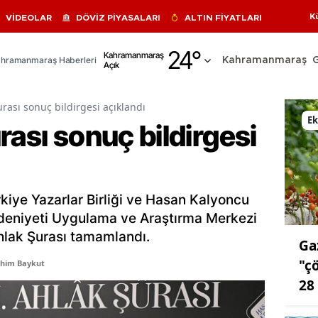
K
VİDEOLAR
DÖVİZ PİYASALARI
ALTIN FİYATLARI
Adana
24
°
Kahramanmaraş
hramanmaraş Haberleri
Kahramanmaraş
Açık
Adıyaman
Afyonkarahisar
urası sonuç bildirgesi açıklandı
E
rası sonuç bildirgesi
Ağrı
Amasya
Ankara
kiye Yazarlar Birliği ve Hasan Kalyoncu
Antalya
deniyeti Uygulama ve Araştırma Merkezi
Ahlak Şurası tamamlandı.
Ga
Artvin
"ç
ahim Baykut
Aydın
28
Balıkesir