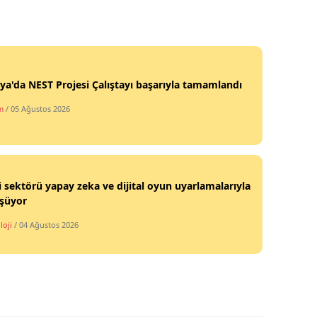
Malatya
Manisa
Kahramanmaraş
ya'da NEST Projesi Çalıştayı başarıyla tamamlandı
Mardin
m
/ 05 Ağustos 2026
Muğla
Muş
i sektörü yapay zeka ve dijital oyun uyarlamalarıyla
Nevşehir
şüyor
Niğde
loji
/ 04 Ağustos 2026
Ordu
Rize
Sakarya