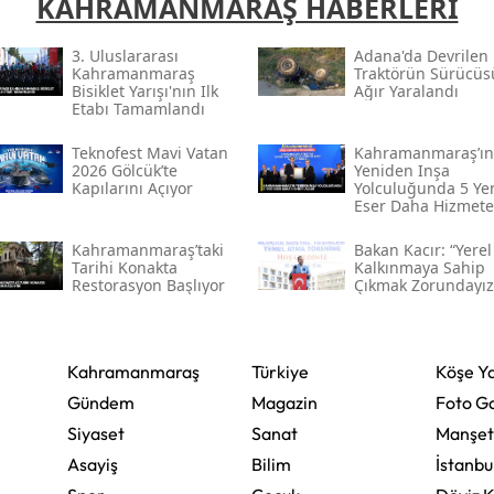
KAHRAMANMARAŞ HABERLERİ
Yozgat
3. Uluslararası
Adana'da Devrilen
Kahramanmaraş
Traktörün Sürücüs
Zonguldak
Bisiklet Yarışı'nın Ilk
Ağır Yaralandı
Etabı Tamamlandı
Aksaray
Teknofest Mavi Vatan
Kahramanmaraş’ın
2026 Gölcük’te
Yeniden Inşa
Bayburt
Kapılarını Açıyor
Yolculuğunda 5 Ye
Eser Daha Hizmete
Karaman
Açıldı
Kahramanmaraş’taki
Bakan Kacır: “yerel
Kırıkkale
Tarihi Konakta
Kalkınmaya Sahip
Restorasyon Başlıyor
Çıkmak Zorundayız
Batman
Şırnak
Kahramanmaraş
Türkiye
Köşe Ya
Bartın
Gündem
Magazin
Foto Ga
Siyaset
Sanat
Manşet
Ardahan
Asayiş
Bilim
İstanbu
Iğdır