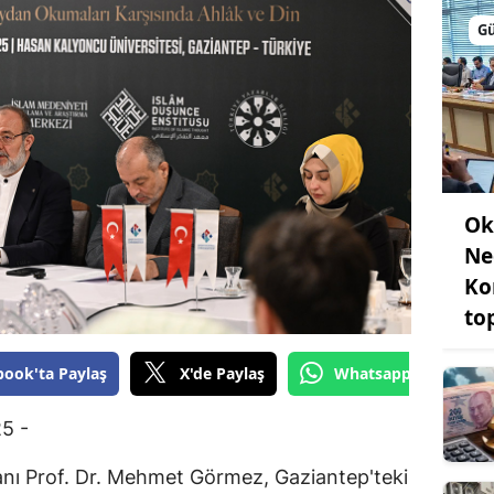
Bilecik
G
Bingöl
Bitlis
Bolu
Burdur
Ok
Bursa
Ne
Ko
Çanakkale
to
Çankırı
book'ta Paylaş
X'de Paylaş
Whatsapp'tan Gönde
Çorum
5 -
Denizli
Diyarbakır
nı Prof. Dr. Mehmet Görmez, Gaziantep'teki