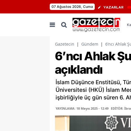
07 Ağustos 2026, Cuma
YAZARLAR
Ka
Gazetecin
|
Gündem
|
6’ncı Ahlak Ş
6’ncı Ahlak Şu
açıklandı
İslam Düşünce Enstitüsü, Tür
Üniversitesi (HKÜ) İslam Me
işbirliğiyle üç gün süren 6. 
YAYINLAMA: 18 Mayıs 2025 - 12:49
EDİTÖR: İbr