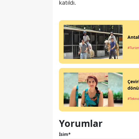
katıldı.
Antal
#Turiz
Çevir
dönü
#Tekno
Yorumlar
İsim*