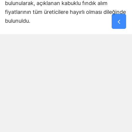
bulunularak, açıklanan kabuklu fındık alım
fiyatlarının tüm üreticilere hayırlı olması dileğinde
bulunuldu.
Yorumlar
İsim*
Yorum Yazın (500 Karakter)
GÖNDER