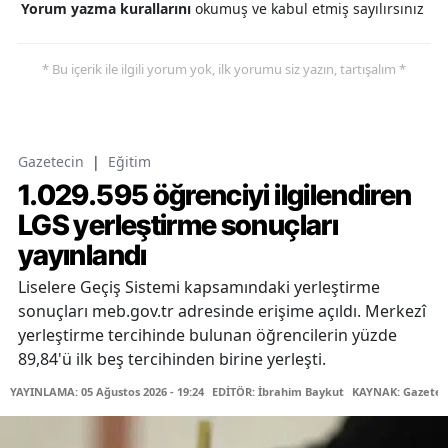
Yorum yazma kurallarını
okumuş ve kabul etmiş sayılırsınız
* Bu içerik ile ilgili yorum yok, ilk yorumu siz yazın, tartışalım *
Gazetecin
|
Eğitim
1.029.595 öğrenciyi ilgilendiren
LGS yerleştirme sonuçları
yayınlandı
Liselere Geçiş Sistemi kapsamındaki yerleştirme
sonuçları meb.gov.tr adresinde erişime açıldı. Merkezî
yerleştirme tercihinde bulunan öğrencilerin yüzde
89,84'ü ilk beş tercihinden birine yerleşti.
YAYINLAMA: 05 Ağustos 2026 - 19:24
EDİTÖR: İbrahim Baykut
KAYNAK: Gazetec