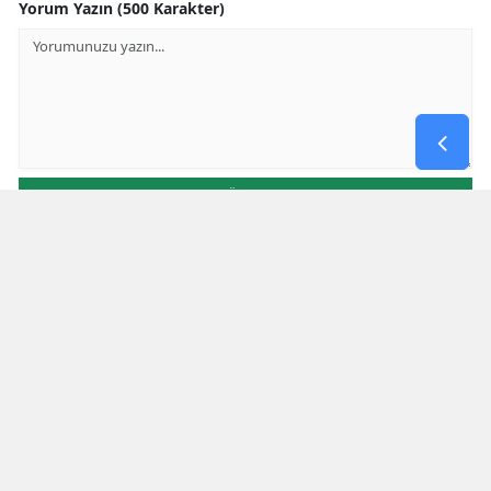
Yorum Yazın (500 Karakter)
GÖNDER
Yorum yazma kurallarını
okumuş ve kabul etmiş sayılırsınız
* Bu içerik ile ilgili yorum yok, ilk yorumu siz yazın, tartışalım *
KAHRAMANMARAŞ HABERLERİ
Uluslararası Nükleer Bilim