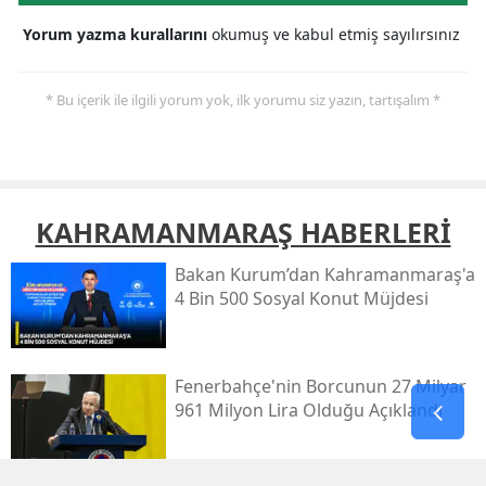
Yorum yazma kurallarını
okumuş ve kabul etmiş sayılırsınız
* Bu içerik ile ilgili yorum yok, ilk yorumu siz yazın, tartışalım *
KAHRAMANMARAŞ HABERLERİ
Bakan Kurum’dan Kahramanmaraş'a
4 Bin 500 Sosyal Konut Müjdesi
Fenerbahçe'nin Borcunun 27 Milyar
961 Milyon Lira Olduğu Açıklandı