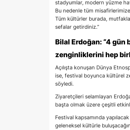
stadyumlar, modern yüzme havuz
Bu nedenle tüm misafirlerimize
Tüm kültürler burada, mutfakl
sefalar getirdiniz.”
Bilal Erdoğan: “4 gü
zenginliklerini hep bi
Açılışta konuşan Dünya Etnos
ise, festival boyunca kültürel z
söyledi.
Ziyaretçileri selamlayan Erdoğa
başta olmak üzere çeşitli etkinl
Festival kapsamında yapılacak e
geleneksel kültürle buluşacağı