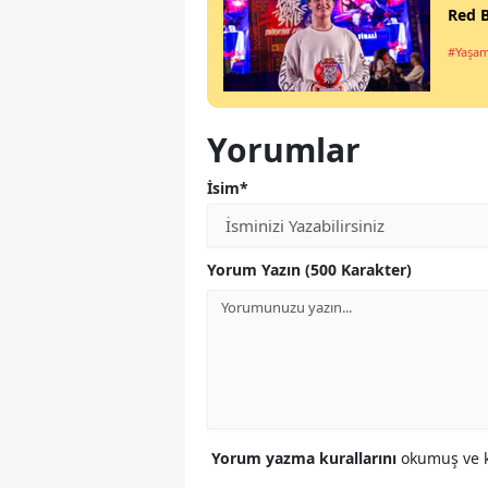
Red B
#Yaşa
Yorumlar
İsim*
Yorum Yazın (500 Karakter)
Yorum yazma kurallarını
okumuş ve k