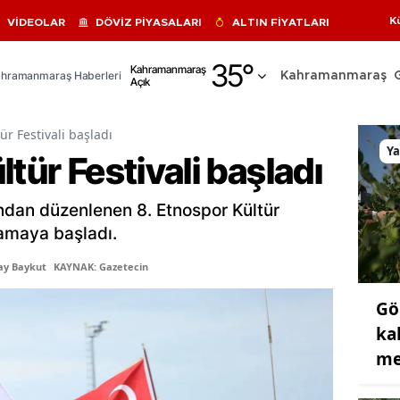
K
VİDEOLAR
DÖVİZ PİYASALARI
ALTIN FİYATLARI
Adana
35
°
Kahramanmaraş
hramanmaraş Haberleri
Kahramanmaraş
Açık
Adıyaman
Afyonkarahisar
ür Festivali başladı
Y
tür Festivali başladı
Ağrı
Amasya
ından düzenlenen 8. Etnospor Kültür
rlamaya başladı.
Ankara
ay Baykut
KAYNAK: Gazetecin
Antalya
Gö
Artvin
ka
Aydın
me
Balıkesir