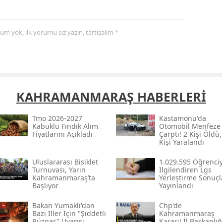
Yozgat
yorum yok, ilk yorumu siz yazın, tartışalım *
Zonguldak
Aksaray
Bayburt
KAHRAMANMARAŞ HABERLERİ
Karaman
Tmo 2026-2027
Kastamonu'da
Kırıkkale
Kabuklu Fındık Alım
Otomobil Menfeze
Fiyatlarını Açıkladı
Çarptı! 2 Kişi Öldü,
Batman
Kişi Yaralandı
Şırnak
Uluslararası Bisiklet
1.029.595 Öğrenciy
Turnuvası, Yarın
Ilgilendiren Lgs
Kahramanmaraş’ta
Yerleştirme Sonuçl
Bartın
Başlıyor
Yayınlandı
Ardahan
Bakan Yumaklı'dan
Chp'de
Bazı Iller Için "şiddetli
Kahramanmaraş
Rüzgar" Uyarısı
Iğdır
Kararı! İl Başkanlığ