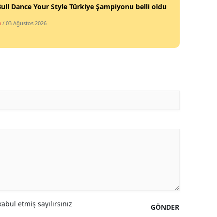
ull Dance Your Style Türkiye Şampiyonu belli oldu
Samsun
m
/ 03 Ağustos 2026
Siirt
Sinop
Sivas
Tekirdağ
Tokat
Trabzon
Tunceli
Şanlıurfa
Uşak
abul etmiş sayılırsınız
GÖNDER
Van