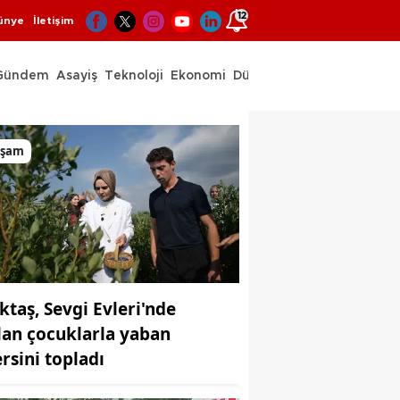
12
ünye
İletişim
Gündem
Asayiş
Teknoloji
Ekonomi
Dünya
Spor
aşam
ktaş, Sevgi Evleri'nde
lan çocuklarla yaban
rsini topladı