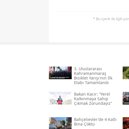
* Bu içerik ile ilgili 
3. Uluslararası
Kahramanmaraş
Bisiklet Yarışı'nın Ilk
Etabı Tamamlandı
Bakan Kacır: “yerel
Kalkınmaya Sahip
Çıkmak Zorundayız”
Bahçelievler'de 4 Katlı
Bina Çöktü