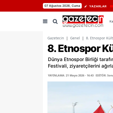
07 Ağustos 2026, Cuma
YAZARLAR
Ka
Gazetecin
|
Genel
|
8. Etnospor Kült
8. Etnospor Kül
Dünya Etnospor Birliği taraf
Festivali, ziyaretçilerini ağı
YAYINLAMA: 21 Mayıs 2026 - 16:43
EDİTÖR: Son