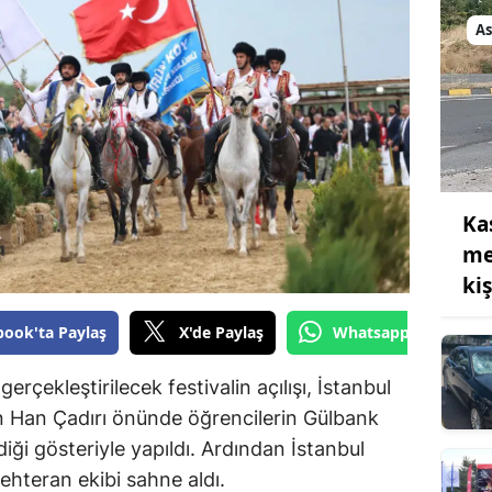
Bilecik
As
Bingöl
Bitlis
Bolu
Burdur
Ka
Bursa
me
ki
Çanakkale
book'ta Paylaş
X'de Paylaş
Whatsapp'tan Gönde
Çankırı
Çorum
erçekleştirilecek festivalin açılışı, İstanbul
n Han Çadırı önünde öğrencilerin Gülbank
Denizli
diği gösteriyle yapıldı. Ardından İstanbul
Diyarbakır
ehteran ekibi sahne aldı.