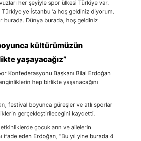
ları her şeyiyle spor ülkesi Türkiye var.
Mersin
 Türkiye'ye İstanbul'a hoş geldiniz diyorum.
ar burada. Dünya burada, hoş geldiniz
İstanbul
İzmir
n boyunca kültürümüzün
Kars
rlikte yaşayacağız”
Kastamonu
por Konfederasyonu Başkanı Bilal Erdoğan
Kayseri
enginliklerin hep birlikte yaşanacağını
Kırklareli
Kırşehir
n, festival boyunca güreşler ve atlı sporlar
Kocaeli
iklerin gerçekleştirileceğini kaydetti.
Konya
tkinliklerde çocukların ve ailelerin
nı ifade eden Erdoğan, "Bu yıl yine burada 4
Kütahya