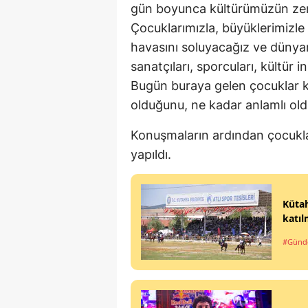
gün boyunca kültürümüzün zengi
Çocuklarımızla, büyüklerimizle
havasını soluyacağız ve dünyan
sanatçıları, sporcuları, kültür 
Bugün buraya gelen çocuklar kü
olduğunu, ne kadar anlamlı old
Konuşmaların ardından çocuklarla
yapıldı.
Kütah
katıl
#Gün