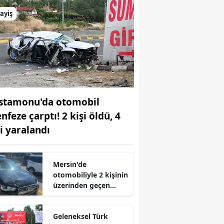
ayiş
stamonu'da otomobil
nfeze çarptı! 2 kişi öldü, 4
şi yaralandı
r
Mersin'de
otomobiliyle 2 kişinin
üzerinden geçen
sürücü tutuklandı
Geleneksel Türk