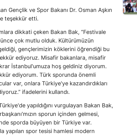
Edirne
uşan Gençlik ve Spor Bakanı Dr. Osman Aşkın
e teşekkür etti.
Elazığ
ımlara dikkati çeken Bakan Bak, “Festivale
Erzincan
örünce çok mutlu olduk. Kültürümüzün
Erzurum
geldiği, gençlerimizin köklerini öğrendiği bu
ekkür ediyoruz. Misafir bakanlara, misafir
Eskişehir
ekrar İstanbul'umuza hoş geldiniz diyorum.
Gaziantep
ekkür ediyorum. Türk sporunda önemli
Giresun
lar var, onlara Türkiye'ye kazandırdıkları
yoruz.” ifadelerini kullandı.
Gümüşhane
 Türkiye'de yapıldığını vurgulayan Bakan Bak,
Hakkari
rbaşkanı'mızın sporun içinden gelmesi,
Hatay
nde sporda büyüyen bir Türkiye var.
 yapılan spor tesisi hamlesi modern
Isparta