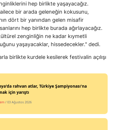
nliklerini hep birlikte yaşayacağız.
Malatya
 ailece bir arada geleneğin kokusunu,
ın dört bir yanından gelen misafir
Manisa
insanlarını hep birlikte burada ağırlayacağız.
Kahramanmaraş
ltürel zenginliğin ne kadar kıymetli
uğunu yaşayacaklar, hissedecekler." dedi.
Mardin
Muğla
 birlikte kurdele kesilerek festivalin açılışı
Muş
Nevşehir
ya'da rahvan atlar, Türkiye Şampiyonası'na
mak için yarıştı
Niğde
dem
/ 03 Ağustos 2026
Ordu
Rize
Sakarya