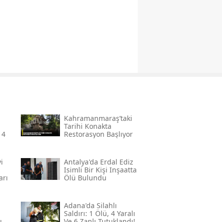
Kahramanmaraş’taki
Tarihi Konakta
 4
Restorasyon Başlıyor
i
Antalya'da Erdal Ediz
Isimli Bir Kişi Inşaatta
arı
Ölü Bulundu
Adana'da Silahlı
Saldırı: 1 Ölü, 4 Yaralı
ı
Ve 6 Zanlı Tutuklandı!